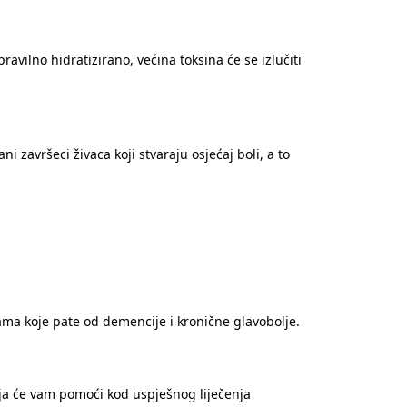
 pravilno hidratizirano, većina toksina će se izlučiti
i završeci živaca koji stvaraju osjećaj boli, a to
obama koje pate od demencije i kronične glavobolje.
ija će vam pomoći kod uspješnog liječenja