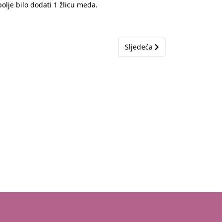
bolje bilo dodati 1 žlicu meda.
Sljedeći članak: Kako prepozn
Sljedeća