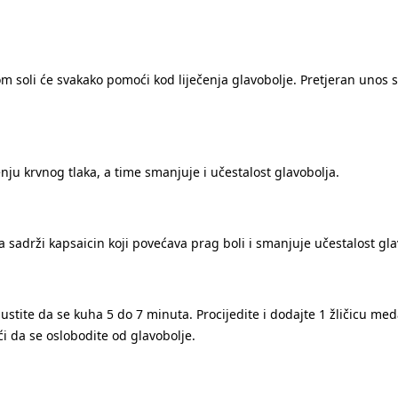
om soli će svakako pomoći kod liječenja glavobolje. Pretjeran unos s
ju krvnog tlaka, a time smanjuje i učestalost glavobolja.
 a sadrži kapsaicin koji povećava prag boli i smanjuje učestalost gla
stite da se kuha 5 do 7 minuta. Procijedite i dodajte 1 žličicu meda
i da se oslobodite od glavobolje.