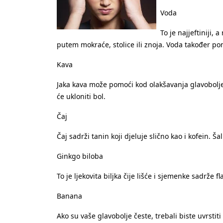
Voda
To je najjeftiniji, 
putem mokraće, stolice ili znoja. Voda također po
Kava
Jaka kava može pomoći kod olakšavanja glavobolje. S
će ukloniti bol.
Čaj
Čaj sadrži tanin koji djeluje slično kao i kofein. Ša
Ginkgo biloba
To je ljekovita biljka čije lišće i sjemenke sadrž
Banana
Ako su vaše glavobolje česte, trebali biste uvrst