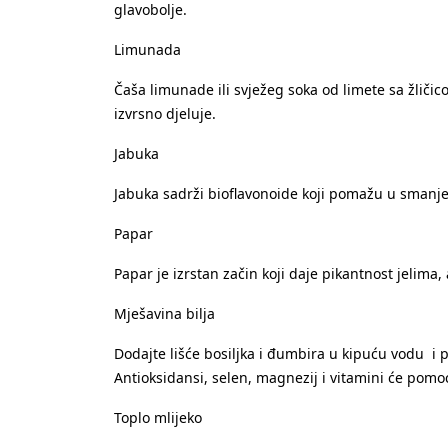
glavobolje.
Limunada
Čaša limunade ili svježeg soka od limete sa žličic
izvrsno djeluje.
Jabuka
Jabuka sadrži bioflavonoide koji pomažu u smanjen
Papar
Papar je izrstan začin koji daje pikantnost jelima,
Mješavina bilja
Dodajte lišće bosiljka i đumbira u kipuću vodu i pu
Antioksidansi, selen, magnezij i vitamini će pomoć
Toplo mlijeko