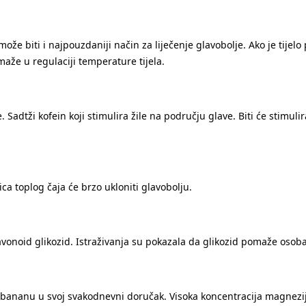
a može biti i najpouzdaniji način za liječenje glavobolje. Ako je tijelo
maže u regulaciji temperature tijela.
adtži kofein koji stimulira žile na području glave. Biti će stimuliran
lica toplog čaja će brzo ukloniti glavobolju.
e flavonoid glikozid. Istraživanja su pokazala da glikozid pomaže os
iti bananu u svoj svakodnevni doručak. Visoka koncentracija magnez