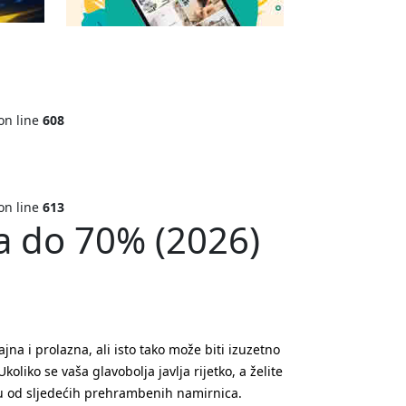
on line
608
on line
613
nja do 70% (2026)
ajna i prolazna, ali isto tako može biti izuzetno
Ukoliko se vaša glavobolja javlja rijetko, a želite
ku od sljedećih prehrambenih namirnica.