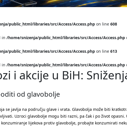
nja/public_html/libraries/src/Access/Access.php
on line
608
l in
/home/snizenja/public_html/libraries/src/Access/Access.php
nja/public_html/libraries/src/Access/Access.php
on line
613
l in
/home/snizenja/public_html/libraries/src/Access/Access.php
ozi i akcije u BiH: Sniže
oditi od glavobolje
oja se javlja na području glave i vrata. Glavobolja može biti kratkotr
vljivati. Uzroci glavobolje mogu biti razni, pa čak i po život opasni. 
 konzumiranje lijekova protiv glavobolje, probajte konzumirati ne