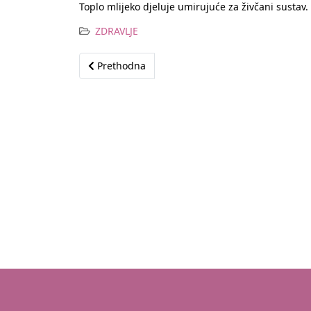
Toplo mlijeko djeluje umirujuće za živčani sustav. 
ZDRAVLJE
Prethodni članak: Ovo bi trebali izbjegavati u š
Prethodna