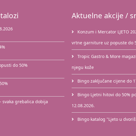
talozi
Aktuelne akcije / sn
8.2026
Konzum i Mercator LJETO 2026
vrtne garniture uz popuste do
44%
Tropic Gastro & More magazin
popusti do 50%
njegu kože
Bingo zaključane cijene do 
 50%
Bingo Ljetni hitovi do 50% po
– svaka grebalica dobija
12.08.2026.
Bingo katalog "Ljeto u dvori