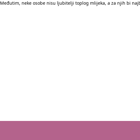
Međutim, neke osobe nisu ljubitelji toplog mlijeka, a za njih bi naj
irokom luku