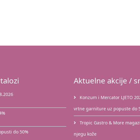
talozi
Aktuelne akcije / sn
8.2026
Konzum i Mercator LJETO 2026
vrtne garniture uz popuste do
44%
Tropic Gastro & More magazin
popusti do 50%
njegu kože