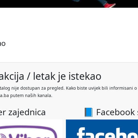
ao
kcija / letak je istekao
talog nije dostupan za pregled. Kako biste uvijek bili informisani o
a.ba putem naših kanala.
er zajednica
📘 Facebook 