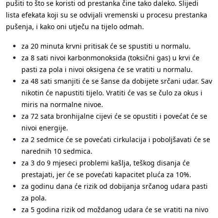
pušiti to što se koristi od prestanka čine tako daleko. Slijedi
lista efekata koji su se odvijali vremenski u procesu prestanka
pušenja, i kako oni utječu na tijelo odmah.
za 20 minuta krvni pritisak će se spustiti u normalu.
za 8 sati nivoi karbonmonoksida (toksični gas) u krvi će
pasti za pola i nivoi oksigena će se vratiti u normalu.
za 48 sati smanjiti će se šanse da dobijete srčani udar. Sav
nikotin će napustiti tijelo. Vratiti će vas se čulo za okus i
miris na normalne nivoe.
za 72 sata bronhijalne cijevi će se opustiti i povećat će se
nivoi energije.
za 2 sedmice će se povećati cirkulacija i poboljšavati će se
narednih 10 sedmica.
za 3 do 9 mjeseci problemi kašlja, teškog disanja će
prestajati, jer će se povećati kapacitet pluća za 10%.
za godinu dana će rizik od dobijanja srčanog udara pasti
za pola.
za 5 godina rizik od moždanog udara će se vratiti na nivo