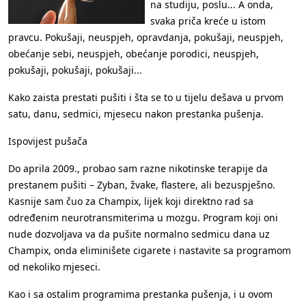
na studiju, poslu... A onda,
svaka priča kreće u istom
pravcu. Pokušaji, neuspjeh, opravdanja, pokušaji, neuspjeh,
obećanje sebi, neuspjeh, obećanje porodici, neuspjeh,
pokušaji, pokušaji, pokušaji...
Kako zaista prestati pušiti i šta se to u tijelu dešava u prvom
satu, danu, sedmici, mjesecu nakon prestanka pušenja.
Ispovijest pušača
Do aprila 2009., probao sam razne nikotinske terapije da
prestanem pušiti – Zyban, žvake, flastere, ali bezuspješno.
Kasnije sam čuo za Champix, lijek koji direktno rad sa
određenim neurotransmiterima u mozgu. Program koji oni
nude dozvoljava va da pušite normalno sedmicu dana uz
Champix, onda eliminišete cigarete i nastavite sa programom
od nekoliko mjeseci.
Kao i sa ostalim programima prestanka pušenja, i u ovom