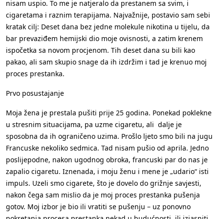
nisam uspio. To me je natjeralo da prestanem sa svim, i
cigaretama i raznim terapijama. Najvažnije, postavio sam sebi
kratak cilj: Deset dana bez jedne molekule nikotina u tijelu, da
bar prevaziđem hemijski dio moje ovisnosti, a zatim krenem
ispočetka sa novom procjenom. Tih deset dana su bili kao
pakao, ali sam skupio snage da ih izdržim i tad je krenuo moj
proces prestanka.
Prvo posustajanje
Moja žena je prestala pušiti prije 25 godina. Ponekad poklekne
u stresnim situacijama, pa uzme cigaretu, ali dalje je
sposobna da ih ograničeno uzima. Prošlo ljeto smo bili na jugu
Francuske nekoliko sedmica. Tad nisam pušio od aprila. Jedno
poslijepodne, nakon ugodnog obroka, francuski par do nas je
zapalio cigaretu. Iznenada, i moju ženu i mene je „udario“ isti
impuls. Uzeli smo cigarete, što je dovelo do grižnje savjesti,
nakon čega sam mislio da je moj proces prestanka pušenja
gotov. Moj izbor je bio ili vratiti se pušenju – uz ponovno
pokretanja procesa prestanka nekad u budućnosti, ili izjasniti