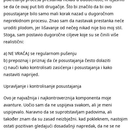
se da će ovaj put biti drugačije. Što bi značilo da bi ovo
posustajanje bilo samo mali korak nazad u dugoročnom
neprekidnom procesu. Znao sam da nastavak prestanka neće
uroditi plodom, jer lišavanje od nečeg nikad nije bio moj stil.
Stoga, sam postavio dugoročne ciljeve koje su se činili više
realistični:
a) NE VRAĆAJ se regularnom pušenju
b) prepoznaj i priznaj da će posustajanja često dolaziti
c) nauči kako kontrolisati zasićenja i posustajanja i kako
nastaviti naprijed.
Upravljanje i kontrolisanje posustajanja
Ovo je najvažnija i najkontroverznija komponenta moje
avanture. Uočio sam da ne uspijeva svakom, ali je meni
uspijevalo. Naravno da se suprotstavljam padovima, ali
također znam da su zasad neizbježni. kad pokleknem, nastojim
ostati pozitivan gledajući dosadašnji napredak, da ne se ne