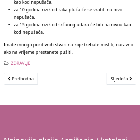
kao kod nepušača.
za 10 godina rizik od raka pluća će se vratiti na nivo
nepušača.
za 15 godina rizik od srčanog udara će biti na nivou kao
kod nepušača.
Imate mnogo pozitivnih stvari na koje trebate misliti, naravno
ako na vrijeme prestanete pušiti.
ZDRAVLJE
Prethodni članak: 8 top namirnica za ravan stomak
Sljedeći člana
Prethodna
Sljedeća