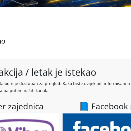
ao
kcija / letak je istekao
talog nije dostupan za pregled. Kako biste uvijek bili informisani o
a.ba putem naših kanala.
er zajednica
📘 Facebook 