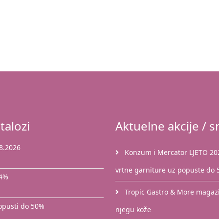
talozi
Aktuelne akcije / sn
8.2026
Konzum i Mercator LJETO 2026
vrtne garniture uz popuste do
44%
Tropic Gastro & More magazin
popusti do 50%
njegu kože