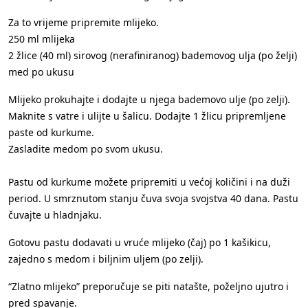
Za to vrijeme pripremite mlijeko.
250 ml mlijeka
2 žlice (40 ml) sirovog (nerafiniranog) bademovog ulja (po želji)
med po ukusu
Mlijeko prokuhajte i dodajte u njega bademovo ulje (po zelji).
Maknite s vatre i ulijte u šalicu. Dodajte 1 žlicu pripremljene
paste od kurkume.
Zasladite medom po svom ukusu.
Pastu od kurkume možete pripremiti u većoj količini i na duži
period. U smrznutom stanju čuva svoja svojstva 40 dana. Pastu
čuvajte u hladnjaku.
Gotovu pastu dodavati u vruće mlijeko (čaj) po 1 kašikicu,
zajedno s medom i biljnim uljem (po zelji).
“Zlatno mlijeko” preporučuje se piti natašte, poželjno ujutro i
pred spavanje.