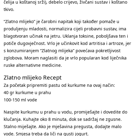
čelija u koštanoj srži), debelo crijevo, živčani sustav i koštano
tkivo.
“Zlatno mlijeko” je čarobni napitak koji također pomaže u
produljenju mladosti, normalizira cijeli probavni sustav, ima
blagotvoran učinak na jetru. Uklanja toksine, poboljšava ten i
potiče dugovječnost. Vrlo je učinkovit kod artritisa i artroze, jer
s konzumiranjem “Zlatnog mlijeka” povećava pokretljivost
zglobova. Moram naglasiti da je vrlo popularan kod liječnika
ruske alternativne medicine.
Zlatno mlijeko Recept
Za početak pripremiti pastu od kurkume na ovaj način:
40 gr kurkume u prahu
100-150 ml vode
Naspite kurkumu u prahu u vodu, promiješajte i dovedite do
klučanja. Kuhajte oko 8 minuta, dok se sadržaj ne zgusne.
Stalno miješajte. Ako je mješavina pregusta, dodajte malo
vode. Smjesa treba da liči na gusti jogurt.