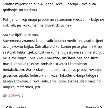
“Zlatno mlijeko” se pije 40 dana. Tečaj liječenja – dva puta
godisnje, po 40 dana.
Pažnja: oni koji imaju probleme sa žučnom vrećicom – bolje ne
riskirati, jer kurkuma ima diuretički učinak.
Sta sve liječi kurkuma?
Suvremena znanost kao i tradicionalna medicina, visoko cijeni
ovu ljekovitu biljku. Žuti alkaloid kurkumin jeste glavni aktivni
sastojak biljke. Ljekovitost kurkume, objašnjava se time sto ljut
okus ove biljke ubija klice i parazite, uništava naslage sluzi,
masti, ljepljive toksine, podstiće krvotok i kompletan
metabolizam. Gorak okus je najbolje sredstvo protiv trovanja,
groznice, upala, bolesti krvi i kože. Također uklanja taloge i
ljepljive toksine, čireve, salo, znoj, gnoj, svrbež, čisti majčino
mlijeko, maternicu, jetru.
ZDRAVLJE
Prethodni članak: Sezona je sve bliže: 7 razloga da trešnje jedet
Sljedeći člana
Prethodna
Sljedeća