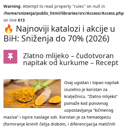
Warning
: Attempt to read property "rules" on null in
/home/snizenja/public_html/libraries/src/Access/Access.php
on line
613
🔥 Najnoviji katalozi i akcije u
BiH: Sniženja do 70% (2026)
Zlatno mlijeko – čudotvoran
napitak od kurkume – Recept
Ovaj ugodan i topao napitak
izuzetno je koristan za
kralježnicu. “Zlatno mlijeko”
pomaže kod ponovnog
uspostavljanja “kičmenog
maziva” i ispire naslage soli. Koristan je za hematopezu
(formiranje krvnih čelija diobom, i diferencijacija matičnih