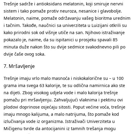
Trešnje sadrže i antioksidans melatonin, koji smiruje nervni
sistem i tako pomaže protiv neuroza, nesanice i glavobolje.
Melatonin, naime, pomaže održavanju vašeg bioritma urednim
i tačnim. Takođe, naučnici sa univerziteta u Luizijani otkrili su
kako prirodni sok od višnje utiče na san. Njihovo istraživanje
pokazalo je, naime, da su ispitanici u prosjeku spavali 85
minuta duže nakon što su dvije sedmice svakodnevno pili po
dvije čaše ovog soka.
7. Mršavljenje
Trešnje imaju vrlo malo masnoća i niskokalorične su – u 100
grama ima svega 63 kalorije, te su odlična namirnica ako ste
na dijeti. Zbog visokog udjela vode i malo kalorija trešnje
pomažu pri mršavljenju. Zahvaljujući vlaknima i pektinu ovi
plodovi doprinose osjećaju sitosti. Poput većine voća, trešnje
imaju mnogo kalijuma, a malo natrijuma, što pomaže kod
izlučivanja vode iz organizma. Istraživači Univerziteta u
Mičigenu tvrde da antocijanini iz tamnih trešanja mogu