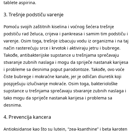
tablete aspirina.
3. Trešnje podstiču varenje
Pomoću svojih zaštitnih kiselina i voćnog šećera trešnje
podstiču rad želuca, crijeva i pankreasa i samim tim podstiču i
varenje. Osim toga, trešnje izbacuju vodu iz organizma i na taj
način rasterećuju srce i krvotok i aktiviraju jetru i bubrege.
Takođe, antibakterijske supstance u trešnjama sprečavaju
stvaranje zubnih naslaga i mogu da spriječe nastanak karijesa
i probleme sa desnima poput parodontoze. Takođe, ovo voće
čiste bubrege i mokraćne kanale, jer je odličan diuretik koji
pospješuju izlučivanje mokraće. Osim toga, bakteriološke
supstance u trešnjama sprečavaju stvaranje zubnih naslaga i
tako mogu da spriječe nastanak karijesa i problema sa
desnima.
4. Prevencija kancera
Antioksidanse kao što su lutein, “zea-ksanthine” i beta karoten