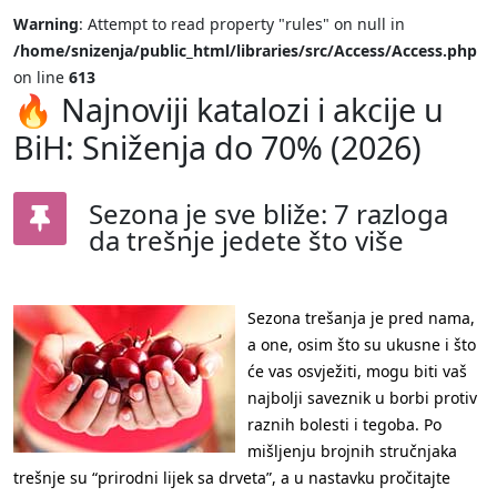
Warning
: Attempt to read property "rules" on null in
/home/snizenja/public_html/libraries/src/Access/Access.php
on line
613
🔥 Najnoviji katalozi i akcije u
BiH: Sniženja do 70% (2026)
Sezona je sve bliže: 7 razloga
da trešnje jedete što više
Sezona trešanja je pred nama,
a one, osim što su ukusne i što
će vas osvježiti, mogu biti vaš
najbolji saveznik u borbi protiv
raznih bolesti i tegoba. Po
mišljenju brojnih stručnjaka
trešnje su “prirodni lijek sa drveta”, a u nastavku pročitajte