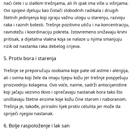
naći ćete i u slatkim trešnjama, ali ih ipak ima više u višnjama.
Ovi spojevi djeluju kao čistači slobodnih radikala i drugih
štetnih jedinjenja koji igraju važnu ulogu u starenju, razvoju
raka i raznih bolesti. Trešnje pozitivno utiču i na koncentraciju,
ravnotežu i koordinaciju pokreta. Istovremeno snižavaju krvni
pritisak, a dijetalna vlakna koja se nalaze u njima smanjuju
rizik od nastanka raka debelog crijeva.
5. Protiv bora i starenja
Trešnje se preporučuju osobama koje pate od astme i alergija,
ali i svima koji žele da imaju lijepu kožu jer trešnje pospješuju
proizvodnju kolagena. Ovo voće, naime, sadrži antocijanidine
koji jačaju vezivno tkivo i sprečavaju nastanak bora tako što
uništavaju štetne enzime koje kožu čine starom i naboranom.
Trešnja je, takođe, prirodni lijek protiv celulita jer može da
spriječi njegov nastanak.
6. Bolje raspoloženje i lak san