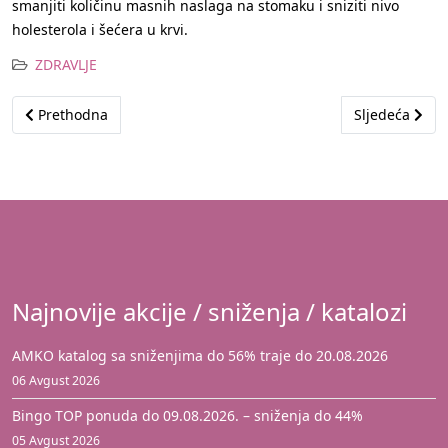
smanjiti količinu masnih naslaga na stomaku i sniziti nivo
holesterola i šećera u krvi.
ZDRAVLJE
Prethodni članak: PROVJERENO: Ova dva sastojka za 10 dana ukl
Sljedeći član
Prethodna
Sljedeća
Najnovije akcije / sniženja / katalozi
AMKO katalog sa sniženjima do 56% traje do 20.08.2026
06 Avgust 2026
Bingo TOP ponuda do 09.08.2026. – sniženja do 44%
05 Avgust 2026