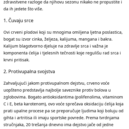
zdravstvene razloge da njihovu sezonu nikako ne propustite i
da ih jedete što više.
1. Čuvaju srce
Ovi crveni plodovi koji su mnogima omiljena ljetna poslastica,
bogat su izvor cinka, željeza, kalijuma, mangana i bakra.
Kalijum blagotvorno djeluje na zdravlje srca i važna je
komponenta ćelija i tjelesnih tečnosti koje regulišu rad srca i
krvni pritisak.
2. Protivupalna svojstva
Zahvaljujući jakom protivupalnom dejstvu, crveno voće
uopšteno predstavlja najbolje saveznike protiv bolova u
zglobovima. Bogato antioksidantima (polifenolima, vitaminom
C i E, beta karotenom), ovo voće sprečava oksidaciju ćelija koja
prati upalne procese pa se preporučuje ljudima koji boluju od
gihta i artritisa ili imaju sportske povrede. Prema tvrdnjama
stručnjaka, 20 trešanja dnevno ima dejstvo jače od jedne