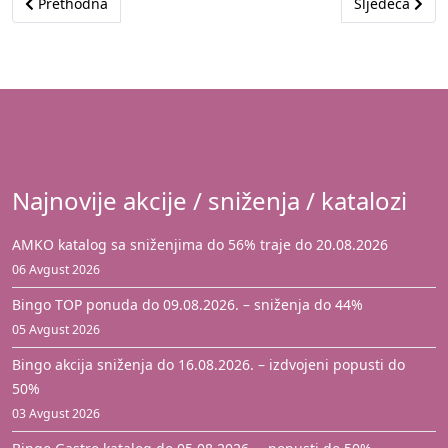
Prethodni članak: Paradajz – Zaštitnica Zdravlja i Ljepote
Sljedeći člana
Prethodna
Sljedeća
Najnovije akcije / sniženja / katalozi
AMKO katalog sa sniženjima do 56% traje do 20.08.2026
06 Avgust 2026
Bingo TOP ponuda do 09.08.2026. – sniženja do 44%
05 Avgust 2026
Bingo akcija sniženja do 16.08.2026. – izdvojeni popusti do
50%
03 Avgust 2026