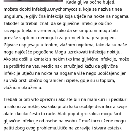
Kada gljiva počne bujati,
možete dobiti infekciju.Onychomycosis, koja se naziva tinea
unguium, je gljivična infekcija koja utječe na nokte na nogama.
Također bi trebali znati da se gljivične infekcije obično
razvijaju tijekom vremena, tako da se simptomi mogu biti
previše suptilni i nemogući za primijetiti na prvi pogled.
Gljivice uspijevaju u toplim, vlažnim uvjetima, tako da su naše
noge najčešće pogođene.Mogu uzrokovati infekcija noktiju.
Ako ste došli u kontakt s nekim tko ima gljivične infekcije, može
se proširiti na vas. Medicinski stručnjaci kažu da gljivične
infekcije utječu na nokte na nogama više nego uobičajeno jer
su vaši prsti obično ograničeni cipele, gdje su u toplom,
vlažnom okruženju.
Trebali bi biti vrlo oprezni i ako ste bili na manikuri ili pedikuri
u salonu za nokte, svakako pitati kako osoblje dezinficira svoje
alate i koliko često to rade. Alati poput grickalica mogu širiti
gljivične infekcije od osobe na osobu. I muškarci i žene mogu
patiti zbog ovog problema.Utiče na zdravlje i stvara estetski