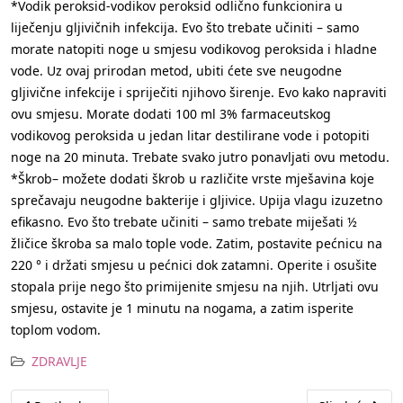
*Vodik peroksid-vodikov peroksid odlično funkcionira u
liječenju gljivičnih infekcija. Evo što trebate učiniti – samo
morate natopiti noge u smjesu vodikovog peroksida i hladne
vode. Uz ovaj prirodan metod, ubiti ćete sve neugodne
gljivične infekcije i spriječiti njihovo širenje. Evo kako napraviti
ovu smjesu. Morate dodati 100 ml 3% farmaceutskog
vodikovog peroksida u jedan litar destilirane vode i potopiti
noge na 20 minuta. Trebate svako jutro ponavljati ovu metodu.
*Škrob– možete dodati škrob u različite vrste mješavina koje
sprečavaju neugodne bakterije i gljivice. Upija vlagu izuzetno
efikasno. Evo što trebate učiniti – samo trebate miješati ½
žličice škroba sa malo tople vode. Zatim, postavite pećnicu na
220 ° i držati smjesu u pećnici dok zatamni. Operite i osušite
stopala prije nego što primijenite smjesu na njih. Utrljati ovu
smjesu, ostavite je 1 minutu na nogama, a zatim isperite
toplom vodom.
ZDRAVLJE