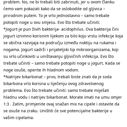
problem. No, ne bi trebali biti zabrinuti, jer u ovom članku
ćemo vam pokazati kako da se oslobodite od gljivica –
prirodnim putem. To je vrlo jednostavno – samo trebate
potopiti noge u ovu smjesu. Evo što trebate učiniti:
*Jogurt-je pun živih bakterija- acidophilus. Ova bakterija čini
jogurt iznimno korisnim lijekom za bilo koju vrstu infekcije koja
se obična razvijaja na području između noktiju na rukama i
nogama. Jogurt sadrži i prijateljski tip mikroorganizama, koji
su vrlo učinkoviti u uništavanju gljivičnih infekcija. Evo što
trebate učiniti – samo trebate potopiti noge u jogurt. Kada se
noge osuše, operite ih hladnom vodom.
*Natrijev bikarbonat – prvo, trebali biste znati da je soda
bikarbona vrlo korisna u liječenju ovog zdravstvenog
problema. Evo što trebate učiniti: samo trebate miješati
hladnu vodu i natrijev bikarbonat. Morate imati na umu omjer
1:3 . Zatim, primjenite ovaj snažan mix na cipele i ostavite da
se osuše na zraku. Uništiti će sve potencijalne bakterije u
vašim cipelama.