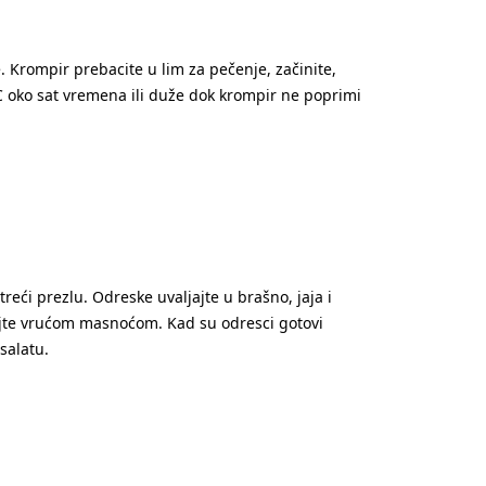
e. Krompir prebacite u lim za pečenje, začinite,
C oko sat vremena ili duže dok krompir ne poprimi
treći prezlu. Odreske uvaljajte u brašno, jaja i
vajte vrućom masnoćom. Kad su odresci gotovi
salatu.