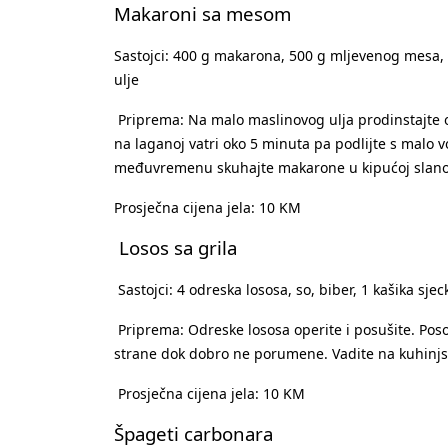
Makaroni sa mesom
Sastojci: 400 g makarona, 500 g mljevenog mesa, 1 
ulje
Priprema: Na malo maslinovog ulja prodinstajte oči
na laganoj vatri oko 5 minuta pa podlijte s malo v
međuvremenu skuhajte makarone u kipućoj slanoj vo
Prosječna cijena jela: 10 KM
Losos sa grila
Sastojci: 4 odreska lososa, so, biber, 1 kašika sj
Priprema: Odreske lososa operite i posušite. Posol
strane dok dobro ne porumene. Vadite na kuhinjski
Prosječna cijena jela: 10 KM
Špageti carbonara