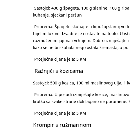
Sastojci: 400 g špageta, 100 g slanine, 100 g riba
kuhanje, sjeckani peršun
Priprema: Špagete skuhajte u kipućoj slanoj vodi
bijelim lukom. Izvadite je i ostavite na toplo. U i
razmućenim jajima i vrhnjem. Dobro izmiješajte i
kako se ne bi skuhala nego ostala kremasta, a po že
Prosječna cijena jela: 5 KM
Ražnjići s kozicama
Sastojci: 500 g kozica, 100 ml maslinovog ulja, 1 
Priprema: U posudi izmiješajte kozice, maslinovo u
kratko sa svake strane dok lagano ne porumene. Z
Prosječna cijena jela: 5 KM
Krompir s ružmarinom