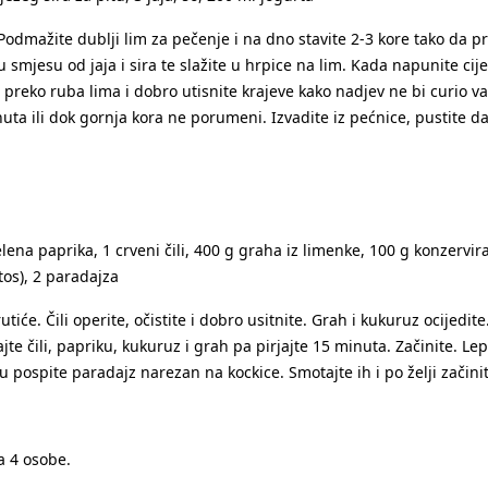
t. Podmažite dublji lim za pečenje i na dno stavite 2-3 kore tako da p
mjesu od jaja i sira te slažite u hrpice na lim. Kada napunite cijel
 preko ruba lima i dobro utisnite krajeve kako nadjev ne bi curio van
 ili dok gornja kora ne porumeni. Izvadite iz pećnice, pustite da kr
zelena paprika, 1 crveni čili, 400 g graha iz limenke, 100 g konzervir
tos), 2 paradajza
tiće. Čili operite, očistite i dobro usitnite. Grah i kukuruz ocijedite.
e čili, papriku, kukuruz i grah pa pirjajte 15 minuta. Začinite. L
mu pospite paradajz narezan na kockice. Smotajte ih i po želji začini
a 4 osobe.