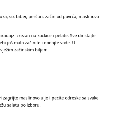
uka, so, biber, peršun, začin od povrća, maslinovo
radajz izrezan na kockice i pelate. Sve dinstajte
bi još malo začinite i dodajte vode. U
svježim začinskim biljem.
i zagrijte maslinovo ulje i pecite odreske sa svake
ežu salatu po izboru.