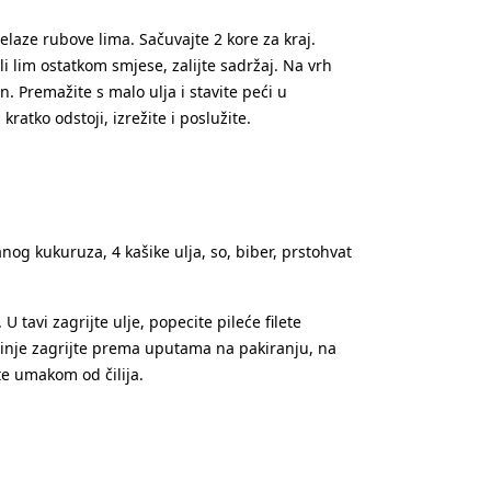
relaze rubove lima. Sačuvajte 2 kore za kraj.
i lim ostatkom smjese, zalijte sadržaj. Na vrh
. Premažite s malo ulja i stavite peći u
atko odstoji, izrežite i poslužite.
anog kukuruza, 4 kašike ulja, so, biber, prstohvat
 U tavi zagrijte ulje, popecite pileće filete
epinje zagrijte prema uputama na pakiranju, na
te umakom od čilija.