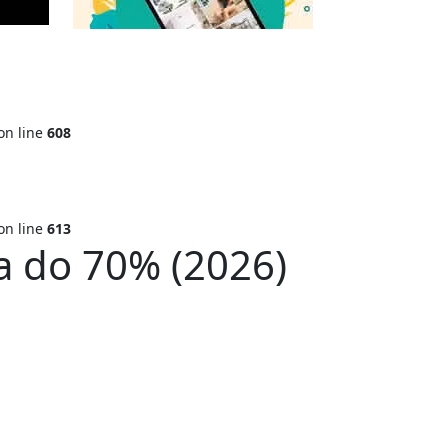
on line
608
on line
613
nja do 70% (2026)