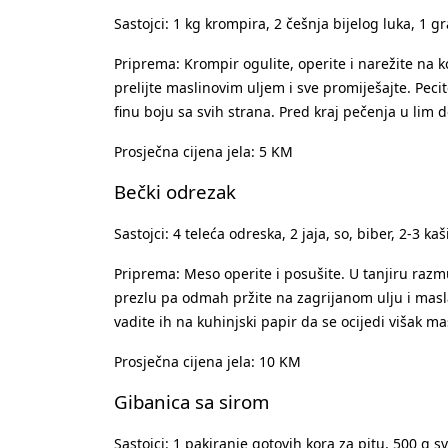
Sastojci: 1 kg krompira, 2 češnja bijelog luka, 1 
Priprema: Krompir ogulite, operite i narežite na k
prelijte maslinovim uljem i sve promiješajte. Pe
finu boju sa svih strana. Pred kraj pečenja u lim do
Prosječna cijena jela: 5 KM
Bečki odrezak
Sastojci: 4 teleća odreska, 2 jaja, so, biber, 2-3 k
Priprema: Meso operite i posušite. U tanjiru razmuti
prezlu pa odmah pržite na zagrijanom ulju i masl
vadite ih na kuhinjski papir da se ocijedi višak m
Prosječna cijena jela: 10 KM
Gibanica sa sirom
Sastojci: 1 pakiranje gotovih kora za pitu, 500 g sv