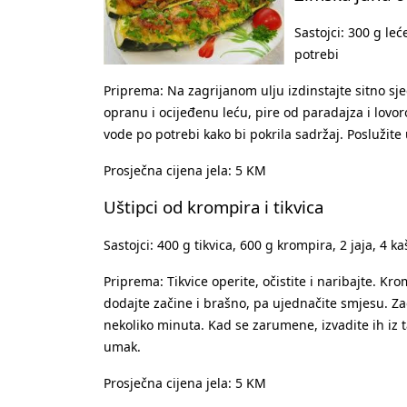
Sastojci: 300 g le
potrebi
Priprema: Na zagrijanom ulju izdinstajte sitno sj
opranu i ocijeđenu leću, pire od paradajza i lovoro
vode po potrebi kako bi pokrila sadržaj. Poslužite
Prosječna cijena jela: 5 KM
Uštipci od krompira i tikvica
Sastojci: 400 g tikvica, 600 g krompira, 2 jaja, 4 k
Priprema: Tikvice operite, očistite i naribajte. Kr
dodajte začine i brašno, pa ujednačite smjesu. Za
nekoliko minuta. Kad se zarumene, izvadite ih iz t
umak.
Prosječna cijena jela: 5 KM