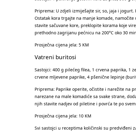
Priprema: U zdjeli izmiješajte sir, so, jaja i jogur
Ostatak kora trgajte na manje komade, namočite u s
stavite sačuvane kore, preklopite korama koje vire
prethodno zagrijanu pećnicu na 200°C oko 30 minuta
Prosječna cijena jela: 5 KM
Vatreni buritosi
Sastojci: 400 g pilećeg filea, 1 crvena paprika, 1 
crvene mljevene paprike, 4 pšenične lepinje (buri
Priprema: Paprike operite, očistite i narežite na pru
narezane na male komadiće sa svake strane, dodajt
njih stavite nadjev od piletine i povrća te po sve
Prosječna cijena jela: 10 KM
Svi sastojci u receptima količinski su predviđeni z