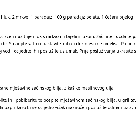
luk, 2 mrkve, 1 paradajz, 100 g paradajz pelata, 1 češanj bijelog l
šćen i usitnjen luk s mrkvom i bijelim lukom. Začinite i dodajte pa
ode. Smanjite vatru i nastavite kuhati dok meso ne omekša. Po potre
di, ocijedite ih i poslužite uz umak. Prije posluživanja ukrasite 
eckane mješavine začinskog bilja, 3 kašike maslinovog ulja
ite ih i pobiberite te pospite mješavinom začinskog bilja. U gril tav
 papir kako bi se ocijedio višak masnoće i poslužite odmah uz svj