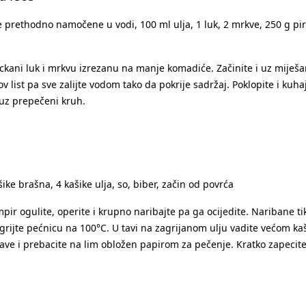
će prethodno namočene u vodi, 100 ml ulja, 1 luk, 2 mrkve, 250 g pire
eckani luk i mrkvu izrezanu na manje komadiće. Začinite i uz miješ
v list pa sve zalijte vodom tako da pokrije sadržaj. Poklopite i kuh
 uz prepečeni kruh.
ašike brašna, 4 kašike ulja, so, biber, začin od povrća
ompir ogulite, operite i krupno naribajte pa ga ocijedite. Naribane 
grijte pećnicu na 100°C. U tavi na zagrijanom ulju vadite većom ka
ave i prebacite na lim obložen papirom za pečenje. Kratko zapecite u 