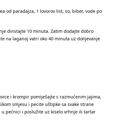
a od paradajza, 1 lovorov list, so, biber, vode po
anje dinstajte 10 minuta. Zatim dodajte dobro
ajte na laganoj vatri oko 40 minuta uz dolijevanje
tikvice i krompir pomiješajte s razmućenim jajima,
šikom smjesu i pecite uštipke sa svake strane
pećnici i poslužite uz kiselo vrhnje ili tartar