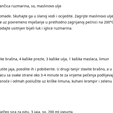
grančica ruzmarina, so, maslinovo ulje
omade. Skuhajte ga u slanoj vodi i ocijedite. Zagrijte maslinovo ulj
cite uz povremeno miješanje u prethodno zagrijanoj pećnici na 200°
dajte usitnjen bijeli luk i iglice ruzmarina.
ašike brašna, 4 kašike prezle, 3 kašike ulja, 1 kašika maslaca, limun
te jaja, posolite ih i pobiberite. U drugi tanjir stavite brašno, a u 
acu sa svake strane oko 3-4 minute te za vrijeme pečenja podlije
asnoće i odmah poslužite uz kriške limuna, kuhani krompir i zelenu 
ježeg sira za pitu, 3 jaja, so, 200 ml jogurta