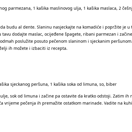
nog parmezana, 1 kašika maslinovog ulja, 1 kašika maslaca, 2 češnja 
 da budu al dente. Slaninu nasjeckajte na komadiće i popržite je u
stu tavu dodajte maslac, ocijeđene špagete, ribani parmezan i začine. 
 odmah poslužite posuto pečenom slaninom i sjeckanim peršunom. Ja
lji ih možete i izbaciti iz recepta.
kašika sjeckanog peršuna, 1 kašika soka od limuna, so, biber
lje, sok od limuna i začine pa ostavite da kratko odstoji. Zatim ih n
a vrijeme pečenja ih premažite ostatkom marinade. Vadite na kuhin