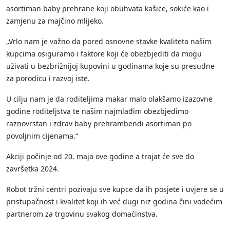
asortiman baby prehrane koji obuhvata kašice, sokiće kao i
zamjenu za majčino mlijeko.
„Vrlo nam je važno da pored osnovne stavke kvaliteta našim
kupcima osiguramo i faktore koji će obezbjediti da mogu
uživati u bezbrižnijoj kupovini u godinama koje su presudne
za porodicu i razvoj iste.
U cilju nam je da roditeljima makar malo olakšamo izazovne
godine roditeljstva te našim najmlađim obezbjedimo
raznovrstan i zdrav baby prehrambendi asortiman po
povoljnim cijenama.“
Akciji počinje od 20. maja ove godine a trajat će sve do
završetka 2024.
Robot tržni centri pozivaju sve kupce da ih posjete i uvjere se u
pristupačnost i kvalitet koji ih već dugi niz godina čini vodećim
partnerom za trgovinu svakog domaćinstva.