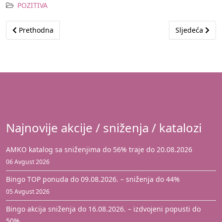
POZITIVA
Prethodni članak: FIS uručio dva automobila Škoda Fabia sretn
Sljedeći člana
Prethodna
Sljedeća
Najnovije akcije / sniženja / katalozi
AMKO katalog sa sniženjima do 56% traje do 20.08.2026
06 Avgust 2026
Bingo TOP ponuda do 09.08.2026. – sniženja do 44%
05 Avgust 2026
Bingo akcija sniženja do 16.08.2026. – izdvojeni popusti do
50%