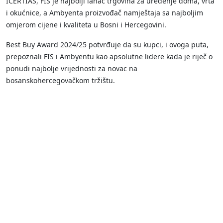
ICERTIAS, FIS je najbolji lanac trgovina za uređenje doma, vrta
i okućnice, a Ambyenta proizvođač namještaja sa najboljim
omjerom cijene i kvaliteta u Bosni i Hercegovini.
Best Buy Award 2024/25 potvrđuje da su kupci, i ovoga puta,
prepoznali FIS i Ambyentu kao apsolutne lidere kada je riječ o
ponudi najbolje vrijednosti za novac na
bosanskohercegovačkom tržištu.