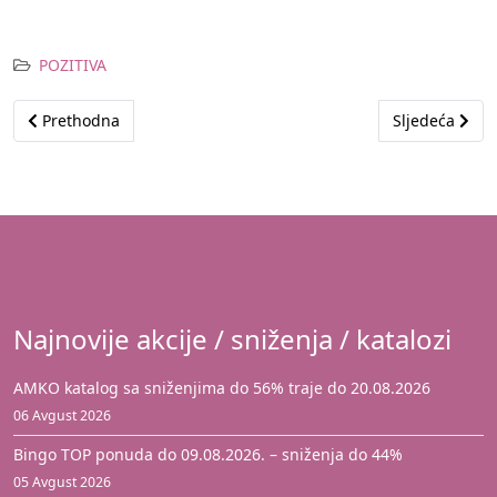
POZITIVA
Prethodni članak: FIS proveo akciju pošumljavanja „Zeleno src
Sljedeći čla
Prethodna
Sljedeća
Najnovije akcije / sniženja / katalozi
AMKO katalog sa sniženjima do 56% traje do 20.08.2026
06 Avgust 2026
Bingo TOP ponuda do 09.08.2026. – sniženja do 44%
05 Avgust 2026