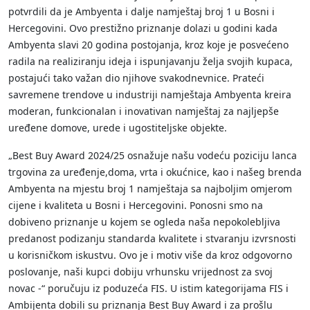
potvrdili da je Ambyenta i dalje namještaj broj 1 u Bosni i
Hercegovini. Ovo prestižno priznanje dolazi u godini kada
Ambyenta slavi 20 godina postojanja, kroz koje je posvećeno
radila na realiziranju ideja i ispunjavanju želja svojih kupaca,
postajući tako važan dio njihove svakodnevnice. Prateći
savremene trendove u industriji namještaja Ambyenta kreira
moderan, funkcionalan i inovativan namještaj za najljepše
uređene domove, urede i ugostiteljske objekte.
„Best Buy Award 2024/25 osnažuje našu vodeću poziciju lanca
trgovina za uređenje,doma, vrta i okućnice, kao i našeg brenda
Ambyenta na mjestu broj 1 namještaja sa najboljim omjerom
cijene i kvaliteta u Bosni i Hercegovini. Ponosni smo na
dobiveno priznanje u kojem se ogleda naša nepokolebljiva
predanost podizanju standarda kvalitete i stvaranju izvrsnosti
u korisničkom iskustvu. Ovo je i motiv više da kroz odgovorno
poslovanje, naši kupci dobiju vrhunsku vrijednost za svoj
novac -“ poručuju iz poduzeća FIS. U istim kategorijama FIS i
Ambijenta dobili su priznanja Best Buy Award i za prošlu