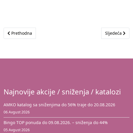
Prethodni članak: Akcija je istekla
Sljedeći član
Prethodna
Sljedeća
Najnovije akcije / sniženja / katalozi
AMKO katalog sa sniženjima do 56% traje do 20.08.2026
06 Avgust 2026
Bingo TOP ponuda do 09.08.2026. – sniženja do 44%
05 Avgust 2026