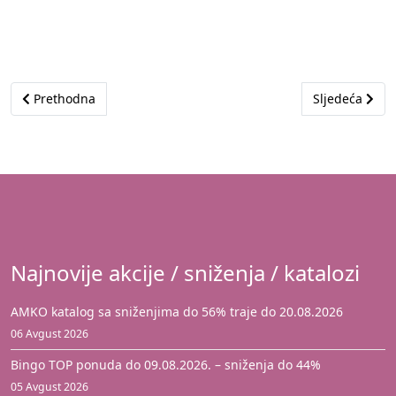
Prethodni članak: Akcija je istekla
Sljedeći član
Prethodna
Sljedeća
Najnovije akcije / sniženja / katalozi
AMKO katalog sa sniženjima do 56% traje do 20.08.2026
06 Avgust 2026
Bingo TOP ponuda do 09.08.2026. – sniženja do 44%
05 Avgust 2026