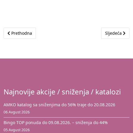
Prethodni članak: Akcija je istekla
Sljedeći član
Prethodna
Sljedeća
Najnovije akcije / sniženja / katalozi
AMKO katalog sa sniženjima do 56% traje do 20.08.2026
06 Avgust 2026
Bingo TOP ponuda do 09.08.2026. – sniženja do 44%
05 Avgust 2026