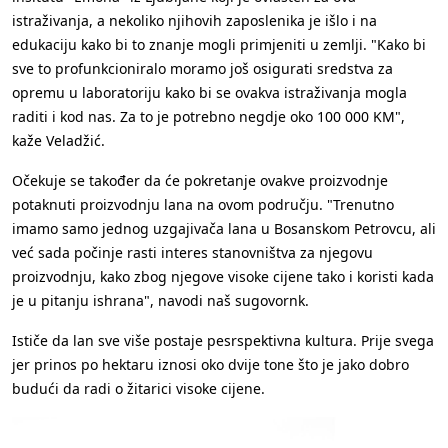
istraživanja, a nekoliko njihovih zaposlenika je išlo i na
edukaciju kako bi to znanje mogli primjeniti u zemlji. "Kako bi
sve to profunkcioniralo moramo još osigurati sredstva za
opremu u laboratoriju kako bi se ovakva istraživanja mogla
raditi i kod nas. Za to je potrebno negdje oko 100 000 KM",
kaže Veladžić.
Očekuje se također da će pokretanje ovakve proizvodnje
potaknuti proizvodnju lana na ovom području. "Trenutno
imamo samo jednog uzgajivača lana u Bosanskom Petrovcu, ali
već sada počinje rasti interes stanovništva za njegovu
proizvodnju, kako zbog njegove visoke cijene tako i koristi kada
je u pitanju ishrana", navodi naš sugovornk.
Ističe da lan sve više postaje pesrspektivna kultura. Prije svega
jer prinos po hektaru iznosi oko dvije tone što je jako dobro
budući da radi o žitarici visoke cijene.