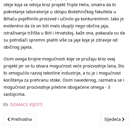
ideje koja se odvija kroz projekt Triple Helix, smatra da bi
pokretanje laboratorije u sklopu Biotehničkog fakulteta u
Bihaću pojeftinilo proizvod i učinilo ga konkurentnim. Iako je
evidentno da će on biti malo skuplji nego obična jaja,
istraživanja tržišta u BiH i Hrvatskoj, kaže ona, pokazala su da
su potrošači spremni platiti više za jaje koje je zdravije od
običnog jajeta.
Osim ovoga brojne mogućnosti koje se pružaju kroz ovaj
projekt jer se tu otvara mogućnost veće proizvodnje lana, što
bi omogućilo razvoj tekstilne industrije, a tu je i mogućnost
korištenja za prehranu stoke. Osim navedenog, razmatra se i
mogućnost proizvodnje piletine obogaćene omega - 3
sastojcima.
DOMACE VIJESTI
Prethodni članak: Ponude za ljetovanje: Srce kaže Jadran, a nov
Sljedeći člana
Prethodna
Sljedeća