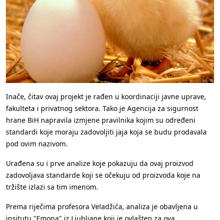
Inače, čitav ovaj projekt je rađen u koordinaciji javne uprave,
fakulteta i privatnog sektora. Tako je Agencija za sigurnost
hrane BiH napravila izmjene pravilnika kojim su određeni
standardi koje moraju zadovoljiti jaja koja se budu prodavala
pod ovim nazivom.
Urađena su i prve analize koje pokazuju da ovaj proizvod
zadovoljava standarde koji se očekuju od proizvoda koje na
tržište izlazi sa tim imenom.
Prema riječima profesora Veladžića, analiza je obavljena u
insitutu "Emona" iz Ljubljane koji je ovlašten za ova