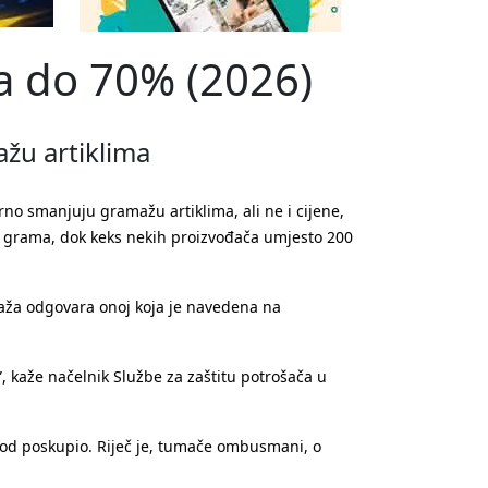
nja do 70% (2026)
žu artiklima
o smanjuju gramažu artiklima, ali ne i cijene,
 50 grama, dok keks nekih proizvođača umjesto 200
maža odgovara onoj koja je navedena na
, kaže načelnik Službe za zaštitu potrošača u
vod poskupio. Riječ je, tumače ombusmani, o