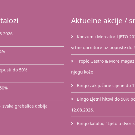
talozi
Aktuelne akcije / sn
8.2026
Konzum i Mercator LJETO 2026
vrtne garniture uz popuste do
44%
Tropic Gastro & More magazin
popusti do 50%
njegu kože
Bingo zaključane cijene do 
 50%
Bingo Ljetni hitovi do 50% po
– svaka grebalica dobija
12.08.2026.
Bingo katalog "Ljeto u dvori