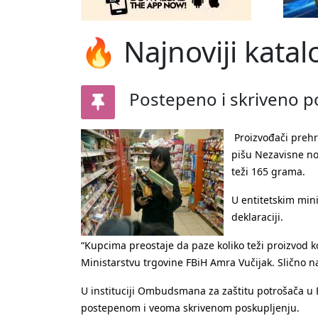
🔥 Najnoviji katal
Postepeno i skriveno p
Proizvođači preh
pišu Nezavisne nov
teži 165 grama.
U entitetskim min
deklaraciji.
“Kupcima preostaje da paze koliko teži proizvod ko
Ministarstvu trgovine FBiH Amra Vučijak. Slično n
U instituciji Ombudsmana za zaštitu potrošača u 
postepenom i veoma skrivenom poskupljenju.