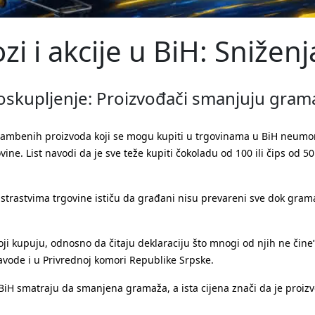
ozi i akcije u BiH: Sniže
oskupljenje: Proizvođači smanjuju grama
rambenih proizvoda koji se mogu kupiti u trgovinama u BiH neumorn
ine. List navodi da je sve teže kupiti čokoladu od 100 ili čips od
istrastvima trgovine ističu da građani nisu prevareni sve dok gra
ji kupuju, odnosno da čitaju deklaraciju što mnogi od njih ne čine”
avode i u Privrednoj komori Republike Srpske.
BiH smatraju da smanjena gramaža, a ista cijena znači da je proiz