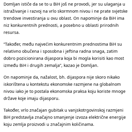
Domljan ističe da se to u BiH još ne provodi, jer su ulaganja u
istraživanje i razvoj na vrlo skormnom nivou i ne prate svjetske
trendove investiranja u ovu oblast. On napominje da BiH ima
niz konkurentnih prednosti, a posebno u oblasti prirodnih
resursa.
“Također, među najvećim konkurentnim prednostima BiH su
relativno obučena i sposobna i jeftina radna snaga, zatim
dobro pozicionirana dijaspora koja bi mogla korisiti kao most
između BiH i drugih zemalja”, kazao je Domljan.
On napominje da, nažalost, bh. dijaspora nije skoro nikako
iskorištena u kontekstu ekonomske razmjene na globalnom
nivou iako je to postala ekonomska praksa koju koriste mnoge
države koje imaju dijasporu.
Također, vrlo značajan gubitak u vanjskotrgovinskoj razmjeni
BiH predstavlja značajno smanjenje izvoza električne energije
koju zemlja proizvodi u značajnim količinama.