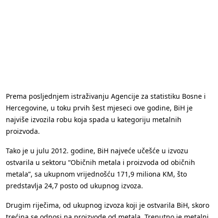
Prema posljednjem istraživanju Agencije za statistiku Bosne i
Hercegovine, u toku prvih šest mjeseci ove godine, BiH je
najviše izvozila robu koja spada u kategoriju metalnih
proizvoda.
Tako je u julu 2012. godine, BiH najveće učešće u izvozu
ostvarila u sektoru “Običnih metala i proizvoda od običnih
metala”, sa ukupnom vrijednošću 171,9 miliona KM, što
predstavlja 24,7 posto od ukupnog izvoza.
Drugim riječima, od ukupnog izvoza koji je ostvarila BiH, skoro
trećina se odnosi na proizvode od metala. Trenutno je metalni