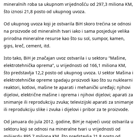
mineralnih roba sa ukupnom vrijednošću od 297,3 miliona KM,
što iznosi 21,8 posto od ukupnog uvoza.
Od ukupnog uvoza koji je ostvarila BiH skoro trećina se odnosi
na proizvode od mineralnih tvari iako i sama posjeduje velika
prirodna mineralne resurse kao što su sol, sumpor, kamen,
gips, kreč, cement, itd.
Isto tako, BiH je značajan uvoz ostvarila i u sektoru “Mašine,
elektrotehnička oprema”, u vrijednosti od 166,1 miliona KM,
što predstavlja 12,2 posto od ukupnog uvoza. U sektor Mašina i
elektrotehničke opreme spadaju proizvodi kao što su nuklearni
reaktori, kotlovi, mašine te aparati i mehanički uređaji; njihovi
dijelovi, električne mašine i oprema i njihovi dijelovi; aparati za
snimanje ili reprodukciju zvuka; televizijski aparati za snimanje
ili reprodukciju slike i zvuka i dijelovi i pribor za te proizvode.
Od januara do jula 2012. godine, BiH je najveći uvoz ostvarila u
sektoru koji se odnosi na mineralne tvari u vrijednosti od
milijardu 895,7 miliona KM, što predstavlja 21,8 posto od