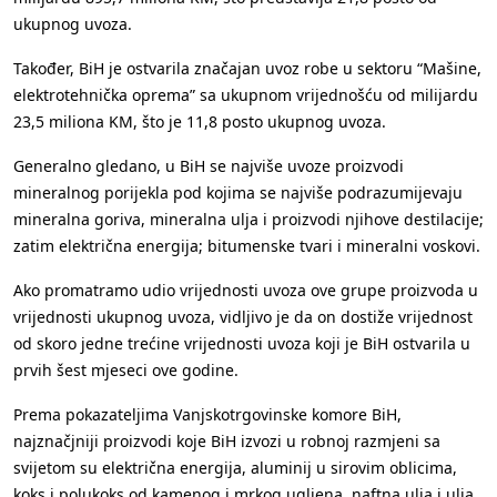
ukupnog uvoza.
Također, BiH je ostvarila značajan uvoz robe u sektoru “Mašine,
elektrotehnička oprema” sa ukupnom vrijednošću od milijardu
23,5 miliona KM, što je 11,8 posto ukupnog uvoza.
Generalno gledano, u BiH se najviše uvoze proizvodi
mineralnog porijekla pod kojima se najviše podrazumijevaju
mineralna goriva, mineralna ulja i proizvodi njihove destilacije;
zatim električna energija; bitumenske tvari i mineralni voskovi.
Ako promatramo udio vrijednosti uvoza ove grupe proizvoda u
vrijednosti ukupnog uvoza, vidljivo je da on dostiže vrijednost
od skoro jedne trećine vrijednosti uvoza koji je BiH ostvarila u
prvih šest mjeseci ove godine.
Prema pokazateljima Vanjskotrgovinske komore BiH,
najznačjniji proizvodi koje BiH izvozi u robnoj razmjeni sa
svijetom su električna energija, aluminij u sirovim oblicima,
koks i polukoks od kamenog i mrkog ugljena, naftna ulja i ulja