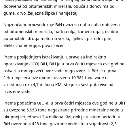
dobivena od bitumenskih minerala, obuća s đonovima od
gume, drvo, željezne šipke i namještaj.
Najznačajni proizvodi koje BiH uvozi su nafta i ulja dobivena
od bitumenskih minerala, naftna ulja, kameni ugalj, osobni
automobili i druga motorna vozila, lijekovi, prirodni plin,
električna energija, pivo i šećer.
Prema posljednjem istraživanju Uprave za indirektno
oporezivanje (UIO) BiH, BiH je u prva četiri mjeseca ove godine
ostvarila mnogo veći uvoz vode nego izvoz. U BiH je u prva
četiri mjeseca ove godine uvezena 10.381 tona vode u
vrijednosti oko 4,7 miliona KM, što je za šest puta više od
izvezene vode.
Prema podacima UIO-a, u prva četiri mjeseca ove godine u BiH
su uvezene 5.953 tone negazirane prirodne mineralne vode u
ukupnoj vrijednosti 2,4 miliona KM, dok je u istom periodu u
BiH uvezeno 4.428 tona gazirane vode i to u vrijednosti 2,3