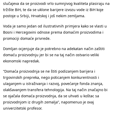
slučajeva da se proizvodi vrlo sumnjivog kvaliteta plasiraju na
tržište BiH, te da se uklone barijere izvozu vode iz BiH koje
postoje u Srbiji, Hrvatskoj i još nekim zemljama.
Voda je samo jedan od ilustrativnih primjera kako se vlasti u
Bosni i Hercegovini odnose prema domaćim proizvodima i
promociji domaće privrede.
Domljan ocjenjuje da je potrebno na adekatan način zaštiti
domaću proizvodnju jer bi se na taj način ostvario veliki
ekonomski napredak.
“Domaća proizvodnja se ne štiti podizanjem barijera i
trgovinskih prepreka, nego poticanjem konkurentnosti i
ulaganjem u istraživanja i razvoj, povećanje fonda znanja,
olakšavanjem transfera tehnologija. Na taj način značajno bi
se ojačala domaća proizvodnja, da se uhvati u koštac sa
proizvodnjom iz drugih zemalja”, napomenuo je ovaj
univerzitetski profesor.