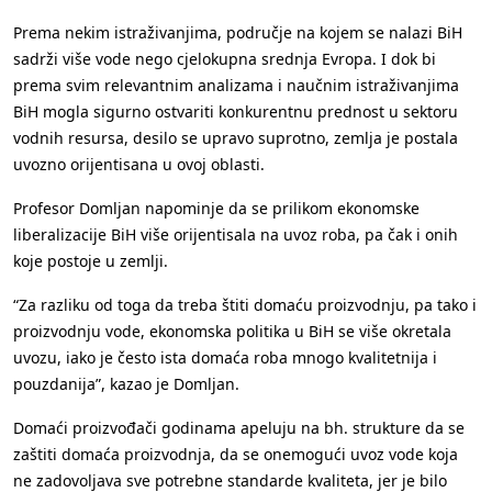
Prema nekim istraživanjima, područje na kojem se nalazi BiH
sadrži više vode nego cjelokupna srednja Evropa. I dok bi
prema svim relevantnim analizama i naučnim istraživanjima
BiH mogla sigurno ostvariti konkurentnu prednost u sektoru
vodnih resursa, desilo se upravo suprotno, zemlja je postala
uvozno orijentisana u ovoj oblasti.
Profesor Domljan napominje da se prilikom ekonomske
liberalizacije BiH više orijentisala na uvoz roba, pa čak i onih
koje postoje u zemlji.
“Za razliku od toga da treba štiti domaću proizvodnju, pa tako i
proizvodnju vode, ekonomska politika u BiH se više okretala
uvozu, iako je često ista domaća roba mnogo kvalitetnija i
pouzdanija”, kazao je Domljan.
Domaći proizvođači godinama apeluju na bh. strukture da se
zaštiti domaća proizvodnja, da se onemogući uvoz vode koja
ne zadovoljava sve potrebne standarde kvaliteta, jer je bilo