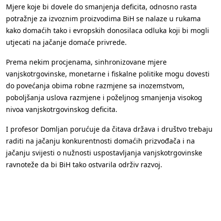
Mjere koje bi dovele do smanjenja deficita, odnosno rasta
potražnje za izvoznim proizvodima BiH se nalaze u rukama
kako domaćih tako i evropskih donosilaca odluka koji bi mogli
utjecati na jačanje domaće privrede.
Prema nekim procjenama, sinhronizovane mjere
vanjskotrgovinske, monetarne i fiskalne politike mogu dovesti
do povećanja obima robne razmjene sa inozemstvom,
poboljšanja uslova razmjene i poželjnog smanjenja visokog
nivoa vanjskotrgovinskog deficita.
I profesor Domljan porućuje da čitava država i društvo trebaju
raditi na jačanju konkurentnosti domaćih prizvođača i na
jačanju svijesti o nužnosti uspostavljanja vanjskotrgovinske
ravnoteže da bi BiH tako ostvarila održiv razvoj.