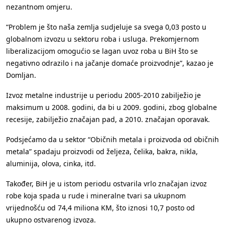
nezantnom omjeru.
“Problem je što naša zemlja sudjeluje sa svega 0,03 posto u
globalnom izvozu u sektoru roba i usluga. Prekomjernom
liberalizacijom omogućio se lagan uvoz roba u BiH što se
negativno odrazilo i na jačanje domaće proizvodnje”, kazao je
Domljan.
Izvoz metalne industrije u periodu 2005-2010 zabilježio je
maksimum u 2008. godini, da bi u 2009. godini, zbog globalne
recesije, zabilježio značajan pad, a 2010. značajan oporavak.
Podsjećamo da u sektor “Običnih metala i proizvoda od običnih
metala” spadaju proizvodi od željeza, čelika, bakra, nikla,
aluminija, olova, cinka, itd.
Također, BiH je u istom periodu ostvarila vrlo značajan izvoz
robe koja spada u rude i mineralne tvari sa ukupnom
vrijednošću od 74,4 miliona KM, što iznosi 10,7 posto od
ukupno ostvarenog izvoza.