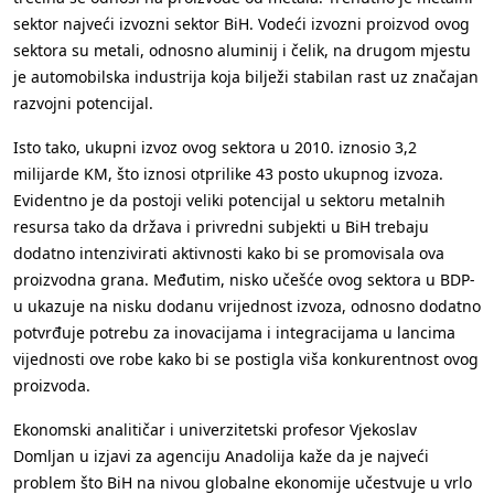
sektor najveći izvozni sektor BiH. Vodeći izvozni proizvod ovog
sektora su metali, odnosno aluminij i čelik, na drugom mjestu
je automobilska industrija koja bilježi stabilan rast uz značajan
razvojni potencijal.
Isto tako, ukupni izvoz ovog sektora u 2010. iznosio 3,2
milijarde KM, što iznosi otprilike 43 posto ukupnog izvoza.
Evidentno je da postoji veliki potencijal u sektoru metalnih
resursa tako da država i privredni subjekti u BiH trebaju
dodatno intenzivirati aktivnosti kako bi se promovisala ova
proizvodna grana. Međutim, nisko učešće ovog sektora u BDP-
u ukazuje na nisku dodanu vrijednost izvoza, odnosno dodatno
potvrđuje potrebu za inovacijama i integracijama u lancima
vijednosti ove robe kako bi se postigla viša konkurentnost ovog
proizvoda.
Ekonomski analitičar i univerzitetski profesor Vjekoslav
Domljan u izjavi za agenciju Anadolija kaže da je najveći
problem što BiH na nivou globalne ekonomije učestvuje u vrlo