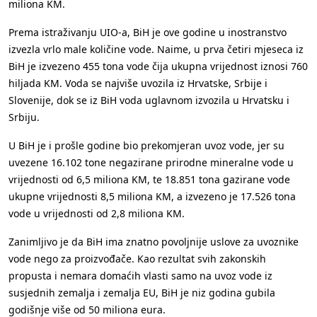
miliona KM.
Prema istraživanju UIO-a, BiH je ove godine u inostranstvo
izvezla vrlo male količine vode. Naime, u prva četiri mjeseca iz
BiH je izvezeno 455 tona vode čija ukupna vrijednost iznosi 760
hiljada KM. Voda se najviše uvozila iz Hrvatske, Srbije i
Slovenije, dok se iz BiH voda uglavnom izvozila u Hrvatsku i
Srbiju.
U BiH je i prošle godine bio prekomjeran uvoz vode, jer su
uvezene 16.102 tone negazirane prirodne mineralne vode u
vrijednosti od 6,5 miliona KM, te 18.851 tona gazirane vode
ukupne vrijednosti 8,5 miliona KM, a izvezeno je 17.526 tona
vode u vrijednosti od 2,8 miliona KM.
Zanimljivo je da BiH ima znatno povoljnije uslove za uvoznike
vode nego za proizvođače. Kao rezultat svih zakonskih
propusta i nemara domaćih vlasti samo na uvoz vode iz
susjednih zemalja i zemalja EU, BiH je niz godina gubila
godišnje više od 50 miliona eura.