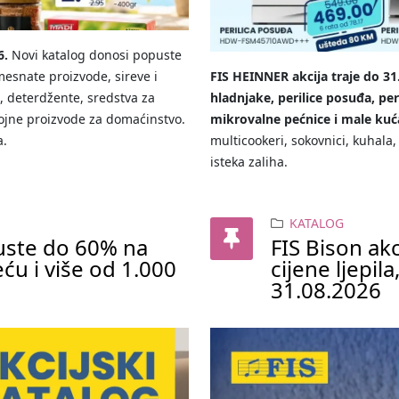
6.
Novi katalog donosi popuste
snate proizvode, sireve i
FIS HEINNER akcija traje do 31
e, deterdžente, sredstva za
hladnjake, perilice posuđa, peri
rojne proizvode za domaćinstvo.
mikrovalne pećnice i male ku
a.
multicookeri, sokovnici, kuhala,
isteka zaliha.
KATALOG
uste do 60% na
FIS Bison akc
ću i više od 1.000
cijene ljepil
31.08.2026