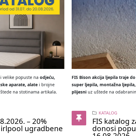
i velike popuste na
odjeću,
FIS Bison akcija ljepila traje d
ske aparate, alate
i brojne
super ljepila, montažna ljepila
uštede na stotinama artikala.
plijesni
uz uštede na odabrani
KATALOG
08.2026. – 20%
FIS katalog 
hirlpool ugradbene
donosi popus
16.08.2026