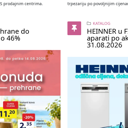
IS prodajnim centrima.
trpezariju po povoljnijim cijen
KATALOG
ehrane do
HEINNER u FIS
 do 46%
aparati po a
31.08.2026