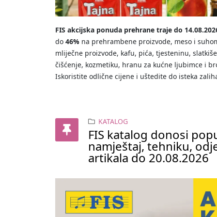
FIS akcijska ponuda prehrane traje do 14.08.202
do
46%
na prehrambene proizvode, meso i suhome
mliječne proizvode, kafu, pića, tjesteninu, slatkiš
čišćenje, kozmetiku, hranu za kućne ljubimce i b
Iskoristite odlične cijene i uštedite do isteka zalih
KATALOG
FIS katalog donosi pop
namještaj, tehniku, odje
artikala do 20.08.2026