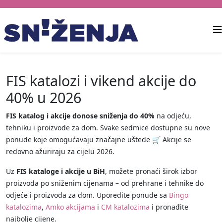
FIS katalozi i vikend akcije do
40% u 2026
FIS katalog i akcije donose sniženja do 40%
na odjeću,
tehniku i proizvode za dom. Svake sedmice dostupne su nove
ponude koje omogućavaju značajne uštede 🛒 Akcije se
redovno ažuriraju za cijelu 2026.
Uz
FIS kataloge i akcije u BiH
, možete pronaći širok izbor
proizvoda po sniženim cijenama – od prehrane i tehnike do
odjeće i proizvoda za dom. Uporedite ponude sa
Bingo
katalozima
,
Amko akcijama
i
CM katalozima
i pronađite
najbolje cijene.