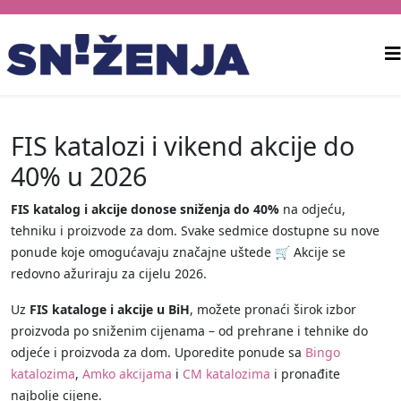
FIS katalozi i vikend akcije do
40% u 2026
FIS katalog i akcije donose sniženja do 40%
na odjeću,
tehniku i proizvode za dom. Svake sedmice dostupne su nove
ponude koje omogućavaju značajne uštede 🛒 Akcije se
redovno ažuriraju za cijelu 2026.
Uz
FIS kataloge i akcije u BiH
, možete pronaći širok izbor
proizvoda po sniženim cijenama – od prehrane i tehnike do
odjeće i proizvoda za dom. Uporedite ponude sa
Bingo
katalozima
,
Amko akcijama
i
CM katalozima
i pronađite
najbolje cijene.