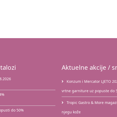
talozi
Aktuelne akcije / sn
8.2026
Konzum i Mercator LJETO 2026
vrtne garniture uz popuste do
44%
Tropic Gastro & More magazin
popusti do 50%
njegu kože