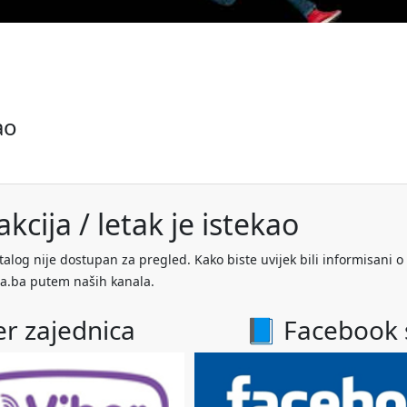
ao
kcija / letak je istekao
talog nije dostupan za pregled. Kako biste uvijek bili informisani o
a.ba putem naših kanala.
er zajednica
📘 Facebook 