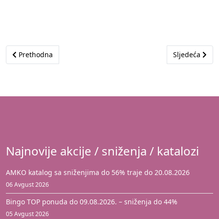
Prethodni članak: Akcija je istekla
Sljedeći član
Prethodna
Sljedeća
Najnovije akcije / sniženja / katalozi
AMKO katalog sa sniženjima do 56% traje do 20.08.2026
06 Avgust 2026
Bingo TOP ponuda do 09.08.2026. – sniženja do 44%
05 Avgust 2026