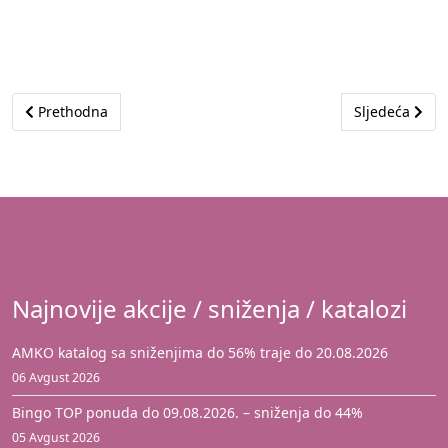
Prethodni članak: Akcija je istekla
Sljedeći član
Prethodna
Sljedeća
Najnovije akcije / sniženja / katalozi
AMKO katalog sa sniženjima do 56% traje do 20.08.2026
06 Avgust 2026
Bingo TOP ponuda do 09.08.2026. – sniženja do 44%
05 Avgust 2026