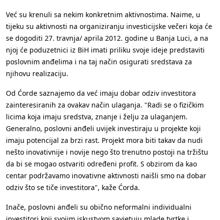
Već su krenuli sa nekim konkretnim aktivnostima. Naime, u
tijeku su aktivnosti na organiziranju investicijske večeri koja će
se dogoditi 27. travnja/ aprila 2012. godine u Banja Luci, a na
njoj će poduzetnici iz BiH imati priliku svoje ideje predstaviti
poslovnim anđelima i na taj način osigurati sredstava za
njihovu realizaciju.
Od Ćorde saznajemo da već imaju dobar odziv investitora
zainteresiranih za ovakav način ulaganja. "Radi se o fizičkim
licima koja imaju sredstva, znanje i želju za ulaganjem.
Generalno, poslovni anđeli uvijek investiraju u projekte koji
imaju potencijal za brzi rast. Projekt mora biti takav da nudi
nešto inovativnije i novije nego što trenutno postoji na tržištu
da bi se mogao ostvariti određeni profit. S obzirom da kao
centar podržavamo inovativne aktivnosti naišli smo na dobar
odziv što se tiče investitora", kaže Ćorda.
Inače, poslovni anđeli su obično neformalni individualni
investitori koji svojim iskustvom savjetuju mlade tvrtke i