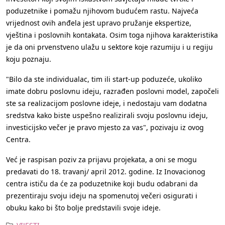
poduzetnike i pomažu njihovom budućem rastu. Najveća
vrijednost ovih anđela jest upravo pružanje ekspertize,
vještina i poslovnih kontakata. Osim toga njihova karakteristika
je da oni prvenstveno ulažu u sektore koje razumiju i u regiju
koju poznaju.
"Bilo da ste individualac, tim ili start-up poduzeće, ukoliko
imate dobru poslovnu ideju, razrađen poslovni model, započeli
ste sa realizacijom poslovne ideje, i nedostaju vam dodatna
sredstva kako biste uspešno realizirali svoju poslovnu ideju,
investicijsko večer je pravo mjesto za vas", pozivaju iz ovog
Centra.
Već je raspisan poziv za prijavu projekata, a oni se mogu
predavati do 18. travanj/ april 2012. godine. Iz Inovacionog
centra ističu da će za poduzetnike koji budu odabrani da
prezentiraju svoju ideju na spomenutoj večeri osigurati i
obuku kako bi što bolje predstavili svoje ideje.