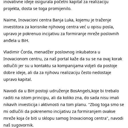
inovativne ideje osigurala početni kapital za realizaciju
projekta, dosta se toga promijenilo.
Naime, Inovacioni centra Banja Luka, kojemu je traženje
investitora za korisnike njihovog centra već u opisu posla,
upravo je pokrenuo incijativu za formiranje mreže poslovnih
anđela u BiH.
Vladimir Ćorda, menadžer poslovnog inkubatora u
Inovacionom centru, za naš portal kaže da su se na ovaj korak
odlučili jer su u kontaktu sa kompanijama vidjeli da postoje
dobre ideje, ali da za njihovu realizaciju često nedostaje
upravo kapital.
Navodi da u BiH postoji udruženje BosAngels,koje bi trebalo
raditi na istom principu, ali da koliko zna, do sada nisu imali
nikavih investicija i aktivnosti na tom planu. "Zbog toga smo se
mi odlučili da pokrenemo incijativu za formiranjem ovakve
mreže koja će biti u sklopu samog Inovacionog centra", navodi
naš sugovornik.