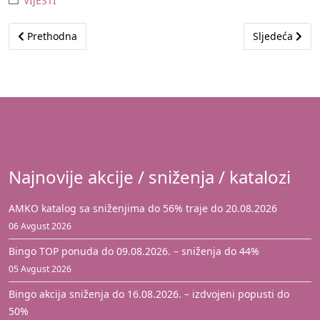
VIJESTI
Prethodni članak: Kataloncima u Sarajevu ponuđeni konkretni p
Sljedeći člana
Prethodna
Sljedeća
Najnovije akcije / sniženja / katalozi
AMKO katalog sa sniženjima do 56% traje do 20.08.2026
06 Avgust 2026
Bingo TOP ponuda do 09.08.2026. – sniženja do 44%
05 Avgust 2026
Bingo akcija sniženja do 16.08.2026. – izdvojeni popusti do
50%