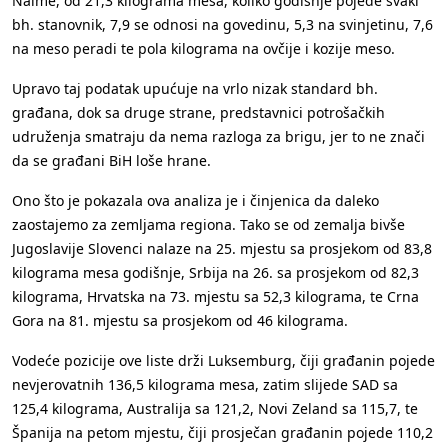
Naime, od 21,3 kilograma mesa, koliko godišnje pojede svaki
bh. stanovnik, 7,9 se odnosi na govedinu, 5,3 na svinjetinu, 7,6
na meso peradi te pola kilograma na ovčije i kozije meso.
Upravo taj podatak upućuje na vrlo nizak standard bh.
građana, dok sa druge strane, predstavnici potrošačkih
udruženja smatraju da nema razloga za brigu, jer to ne znači
da se građani BiH loše hrane.
Ono što je pokazala ova analiza je i činjenica da daleko
zaostajemo za zemljama regiona. Tako se od zemalja bivše
Jugoslavije Slovenci nalaze na 25. mjestu sa prosjekom od 83,8
kilograma mesa godišnje, Srbija na 26. sa prosjekom od 82,3
kilograma, Hrvatska na 73. mjestu sa 52,3 kilograma, te Crna
Gora na 81. mjestu sa prosjekom od 46 kilograma.
Vodeće pozicije ove liste drži Luksemburg, čiji građanin pojede
nevjerovatnih 136,5 kilograma mesa, zatim slijede SAD sa
125,4 kilograma, Australija sa 121,2, Novi Zeland sa 115,7, te
Španija na petom mjestu, čiji prosječan građanin pojede 110,2