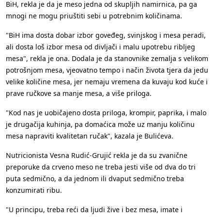
BiH, rekla je da je meso jedna od skupljih namirnica, pa ga
mnogi ne mogu priuštiti sebi u potrebnim količinama.
"BiH ima dosta dobar izbor goveđeg, svinjskog i mesa peradi,
ali dosta loš izbor mesa od divljači i malu upotrebu ribljeg
mesa", rekla je ona. Dodala je da stanovnike zemalja s velikom
potrošnjom mesa, vjeovatno tempo i način života tjera da jedu
velike količine mesa, jer nemaju vremena da kuvaju kod kuće i
prave ručkove sa manje mesa, a više priloga.
"Kod nas je uobičajeno dosta priloga, krompir, paprika, i malo
je drugačija kuhinja, pa domaćica može uz manju količinu
mesa napraviti kvalitetan ručak", kazala je Bulićeva.
Nutricionista Vesna Rudić-Grujić rekla je da su zvanične
preporuke da crveno meso ne treba jesti više od dva do tri
puta sedmično, a da jednom ili dvaput sedmično treba
konzumirati ribu.
"U principu, treba reći da ljudi žive i bez mesa, imate i