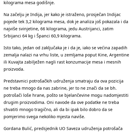
kilograma mesa godišnje.
Na začelju je Indija, jer kako je istraženo, prosječan Indijac
pojede tek 3,2 kilograma mesa, dok je analiza još pokazala i da
najviše svinjetine, 66 kilograma, jedu Austrijanci, zatim
Srbijanci 64 kg i Španci 60,9 kilograma.
Isto tako, jedan od zaključaka je i da je, iako se većina zapadih
zemalja nalazi na vrhu liste, u zemljama poput Kine, Argentine
ili Kuvajta zabilježen nagli rast konzumacije mesa i mesnih
proizvoda.
Predstavnici potrošačkih udruženja smatraju da ova pozicija
ne treba mnogo da nas zabrine, jer to ne znači da se bh.
potrošači loše hrane, pošto se bjelančevine mogu nadomjestiti
drugim proizvodima. Oni navode da ove podatke ne treba
shvatiti mnogo tragično, ali da bi ipak bilo dobro da se
pomjerimo svega nekoliko mjesta naviše.
Gordana Bulić, predsjednik UO Saveza udruženja potrošača