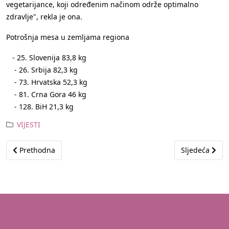
vegetarijance, koji određenim načinom održe optimalno
zdravlje", rekla je ona.
Potrošnja mesa u zemljama regiona
- 25. Slovenija 83,8 kg
- 26. Srbija 82,3 kg
- 73. Hrvatska 52,3 kg
- 81. Crna Gora 46 kg
- 128. BiH 21,3 kg
VIJESTI
Prethodni članak: Kupujmo i koristimo domaće: Na Sajmu domać
Sljedeći člana
Prethodna
Sljedeća