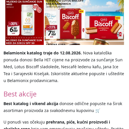
Belamionix katalog traje do 12.08.2026.
Nova kataloška
ponuda donosi Bella HIT cijene na proizvode za sunčanje Sun
Med, Lotus Biscoff sladolede, Nescafé ledenu kafu, Jana Ice
Tea i Sarajevski Kiseljak. Iskoristite aktuelne popuste i uštedite
u Belamionix prodavnicama.
Best akcije
Best katalog i vikend akcija
donose odlične popuste na širok
asortiman proizvoda za svakodnevnu kupovinu 🛒
U ponudi vas očekuju
prehrana, piće, kućni proizvodi i
akcijske cene
koje vam omogućavaju značajnu uštedu. Pratite