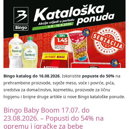
Bingo katalog do 16.08.2026.
Iskoristite
popuste do 50%
na
prehrambene proizvode, svježe meso, voće i povrće, pića,
sredstva za domaćinstvo, kozmetiku, proizvode za ličnu
higijenu i brojne druge artikle iz nove Bingo kataloške ponude.
Bingo Baby Boom 17.07. do
23.08.2026. – Popusti do 54% na
opremu i igračke za bebe