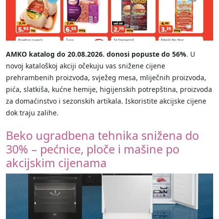
AMKO katalog do 20.08.2026. donosi popuste do 56%
. U
novoj kataloškoj akciji očekuju vas snižene cijene
prehrambenih proizvoda, svježeg mesa, mliječnih proizvoda,
pića, slatkiša, kućne hemije, higijenskih potrepština, proizvoda
za domaćinstvo i sezonskih artikala. Iskoristite akcijske cijene
dok traju zalihe.
Beko ugradbena tehnika snižena do
30% – pećnice, ploče i mašine po
akcijskim cijenama