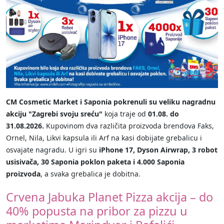
CM Cosmetic Market i Saponia pokrenuli su veliku nagradnu
akciju "Zagrebi svoju sreću"
koja traje od
01.08. do
31.08.2026.
Kupovinom dva različita proizvoda brendova Faks,
Ornel, Nila, Likvi kapsula ili Arf na kasi dobijate grebalicu i
osvajate nagradu. U igri su
iPhone 17, Dyson Airwrap, 3 robot
usisivača, 30 Saponia poklon paketa i 4.000 Saponia
proizvoda
, a svaka grebalica je dobitna.
Crvena Jabuka Planet Pizza akcija – do
40% popusta na pribor za pizzu u