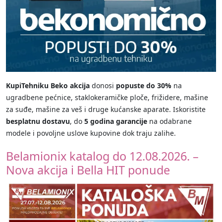
KupiTehniku Beko akcija
donosi
popuste do 30%
na
ugradbene pećnice, staklokeramičke ploče, frižidere, mašine
za suđe, mašine za veš i druge kućanske aparate. Iskoristite
besplatnu dostavu
, do
5 godina garancije
na odabrane
modele i povoljne uslove kupovine dok traju zalihe.
Belamionix katalog do 12.08.2026. –
Nova akcija i Bella HIT ponude