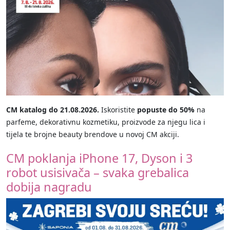
CM katalog do 21.08.2026.
Iskoristite
popuste do 50%
na
parfeme, dekorativnu kozmetiku, proizvode za njegu lica i
tijela te brojne beauty brendove u novoj CM akciji.
CM poklanja iPhone 17, Dyson i 3
robot usisivača – svaka grebalica
dobija nagradu