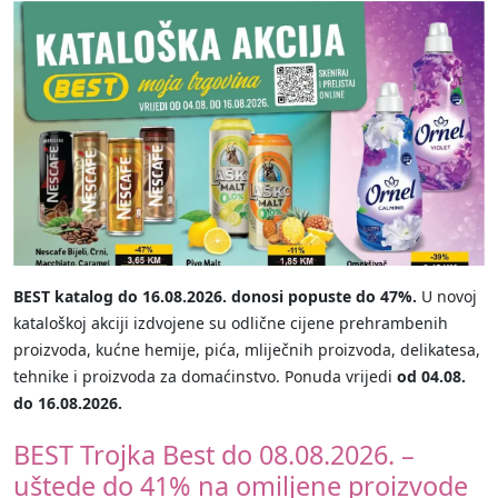
BEST katalog do 16.08.2026. donosi popuste do 47%.
U novoj
kataloškoj akciji izdvojene su odlične cijene prehrambenih
proizvoda, kućne hemije, pića, mliječnih proizvoda, delikatesa,
tehnike i proizvoda za domaćinstvo. Ponuda vrijedi
od 04.08.
do 16.08.2026.
BEST Trojka Best do 08.08.2026. –
uštede do 41% na omiljene proizvode