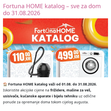
Fortuna HOME katalog – sve za dom
do 31.08.2026
🏠 Fortuna HOME katalog važi od 01.08. do 31.08.2026.
Iskoristite akcijske cijene na
frižidere, mašine za veš,
usisivače, kućanske aparate i bijelu tehniku
uz odlične
ponude za opremanje doma tokom cijelog augusta.