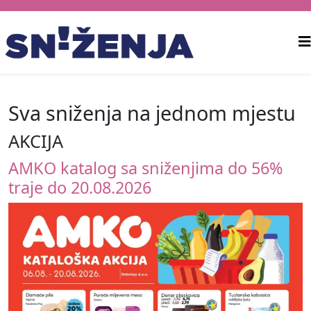
Sva sniženja na jednom mjestu
AKCIJA
AMKO katalog sa sniženjima do 56%
traje do 20.08.2026