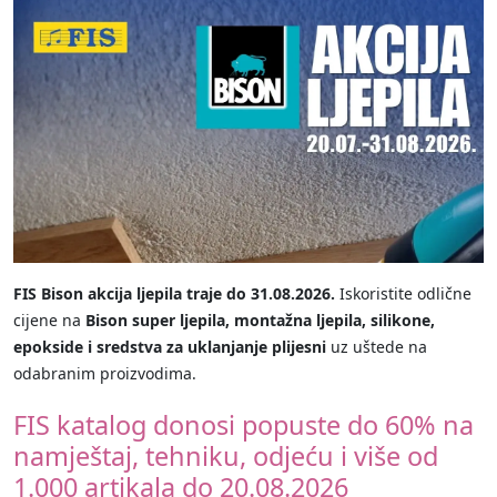
FIS Bison akcija ljepila traje do 31.08.2026.
Iskoristite odlične
cijene na
Bison super ljepila, montažna ljepila, silikone,
epokside i sredstva za uklanjanje plijesni
uz uštede na
odabranim proizvodima.
FIS katalog donosi popuste do 60% na
namještaj, tehniku, odjeću i više od
1.000 artikala do 20.08.2026