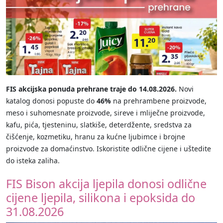
FIS akcijska ponuda prehrane traje do 14.08.2026.
Novi
katalog donosi popuste do
46%
na prehrambene proizvode,
meso i suhomesnate proizvode, sireve i mliječne proizvode,
kafu, pića, tjesteninu, slatkiše, deterdžente, sredstva za
čišćenje, kozmetiku, hranu za kućne ljubimce i brojne
proizvode za domaćinstvo. Iskoristite odlične cijene i uštedite
do isteka zaliha.
FIS Bison akcija ljepila donosi odlične
cijene ljepila, silikona i epoksida do
31.08.2026