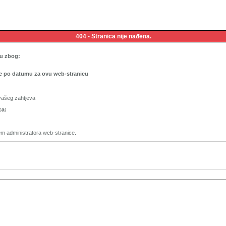
404 - Stranica nije nađena.
cu zbog:
je po datumu za ovu web-stranicu
vašeg zahtjeva
ca:
stem administratora web-stranice.