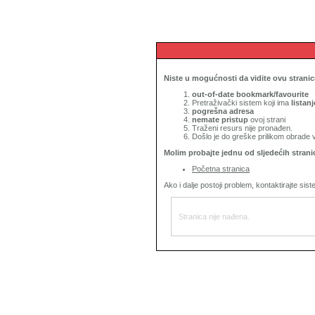
Niste u mogućnosti da vidite ovu strani
out-of-date bookmark/favourite
Pretraživački sistem koji ima
listan
pogrešna adresa
nemate pristup
ovoj strani
Traženi resurs nije pronađen.
Došlo je do greške prilikom obrade 
Molim probajte jednu od sljedećih strani
Početna stranica
Ako i dalje postoji problem, kontaktirajte si
Stranica nije nađena.