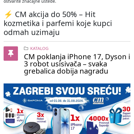
ostvarite značajne uštede.
⚡ CM akcija do 50% – Hit
kozmetika i parfemi koje kupci
odmah uzimaju
KATALOG
CM poklanja iPhone 17, Dyson i
3 robot usisivača – svaka
grebalica dobija nagradu