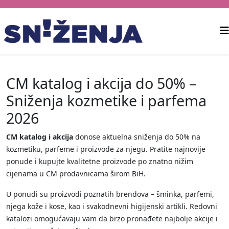
CM katalog i akcija do 50% –
Sniženja kozmetike i parfema
2026
CM katalog i akcija
donose aktuelna sniženja do 50% na
kozmetiku, parfeme i proizvode za njegu. Pratite najnovije
ponude i kupujte kvalitetne proizvode po znatno nižim
cijenama u CM prodavnicama širom BiH.
U ponudi su proizvodi poznatih brendova – šminka, parfemi,
njega kože i kose, kao i svakodnevni higijenski artikli. Redovni
katalozi omogućavaju vam da brzo pronađete najbolje akcije i