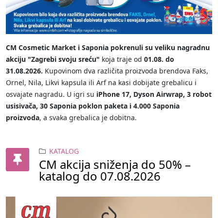
CM Cosmetic Market i Saponia pokrenuli su veliku nagradnu
akciju "Zagrebi svoju sreću"
koja traje od
01.08. do
31.08.2026.
Kupovinom dva različita proizvoda brendova Faks,
Ornel, Nila, Likvi kapsula ili Arf na kasi dobijate grebalicu i
osvajate nagradu. U igri su
iPhone 17, Dyson Airwrap, 3 robot
usisivača, 30 Saponia poklon paketa i 4.000 Saponia
proizvoda
, a svaka grebalica je dobitna.
KATALOG
CM akcija sniženja do 50% –
katalog do 07.08.2026