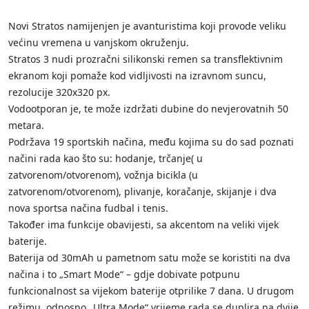
Novi Stratos namijenjen je avanturistima koji provode veliku
većinu vremena u vanjskom okruženju.
Stratos 3 nudi prozračni silikonski remen sa transflektivnim
ekranom koji pomaže kod vidljivosti na izravnom suncu,
rezolucije 320x320 px.
Vodootporan je, te može izdržati dubine do nevjerovatnih 50
metara.
Podržava 19 sportskih načina, među kojima su do sad poznati
načini rada kao što su: hodanje, trčanje( u
zatvorenom/otvorenom), vožnja bicikla (u
zatvorenom/otvorenom), plivanje, koračanje, skijanje i dva
nova sportsa načina fudbal i tenis.
Također ima funkcije obavijesti, sa akcentom na veliki vijek
baterije.
Baterija od 30mAh u pametnom satu može se koristiti na dva
načina i to „Smart Mode“ – gdje dobivate potpunu
funkcionalnost sa vijekom baterije otprilike 7 dana. U drugom
režimu, odnosno „Ultra Mode“ vrijeme rada se duplira na dvije