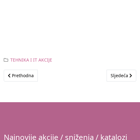
TEHNIKA I IT AKCIJE
Prethodni članak: RECENZIJA: Huawei P30 Lite
Sljedeći član
Prethodna
Sljedeća
Najnovije akcije / sniženja / katalozi