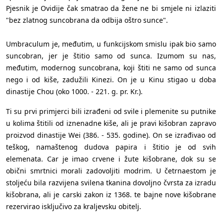
Pjesnik je Ovidije čak smatrao da žene ne bi smjele ni izlaziti
"bez zlatnog suncobrana da odbija oštro sunce".
Umbraculum je, međutim, u funkcijskom smislu ipak bio samo
suncobran, jer je štitio samo od sunca. Izumom su nas,
međutim, modernog suncobrana, koji štiti ne samo od sunca
nego i od kiše, zadužili Kinezi. On je u Kinu stigao u doba
dinastije Chou (oko 1000. - 221. g. pr. Kr.).
Ti su prvi primjerci bili izrađeni od svile i plemenite su putnike
u kolima štitili od iznenadne kiše, ali je pravi kišobran zapravo
proizvod dinastije Wei (386. - 535. godine). On se izrađivao od
teškog, namaštenog dudova papira i štitio je od svih
elemenata. Car je imao crvene i žute kišobrane, dok su se
obični smrtnici morali zadovoljiti modrim. U četrnaestom je
stoljeću bila razvijena svilena tkanina dovoljno čvrsta za izradu
kišobrana, ali je carski zakon iz 1368. te bajne nove kišobrane
rezervirao isključivo za kraljevsku obitelj.