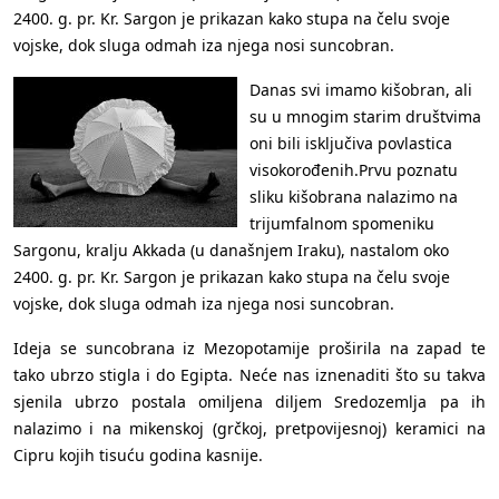
2400. g. pr. Kr. Sargon je prikazan kako stupa na čelu svoje
vojske, dok sluga odmah iza njega nosi suncobran.
Danas svi imamo kišobran, ali
su u mnogim starim društvima
oni bili isključiva povlastica
visokorođenih.Prvu poznatu
sliku kišobrana nalazimo na
trijumfalnom spomeniku
Sargonu, kralju Akkada (u današnjem Iraku), nastalom oko
2400. g. pr. Kr. Sargon je prikazan kako stupa na čelu svoje
vojske, dok sluga odmah iza njega nosi suncobran.
Ideja se suncobrana iz Mezopotamije proširila na zapad te
tako ubrzo stigla i do Egipta. Neće nas iznenaditi što su takva
sjenila ubrzo postala omiljena diljem Sredozemlja pa ih
nalazimo i na mikenskoj (grčkoj, pretpovijesnoj) keramici na
Cipru kojih tisuću godina kasnije.