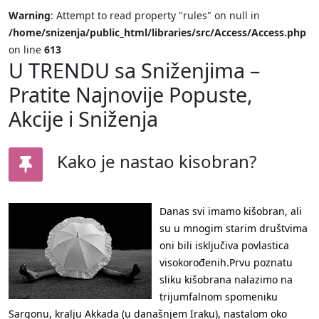
Warning
: Attempt to read property "rules" on null in
/home/snizenja/public_html/libraries/src/Access/Access.php
on line
613
U TRENDU sa Sniženjima –
Pratite Najnovije Popuste,
Akcije i Sniženja
Kako je nastao kisobran?
Danas svi imamo kišobran, ali
su u mnogim starim društvima
oni bili isključiva povlastica
visokorođenih.Prvu poznatu
sliku kišobrana nalazimo na
trijumfalnom spomeniku
Sargonu, kralju Akkada (u današnjem Iraku), nastalom oko