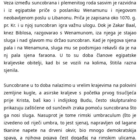
Veza između suncobrana i plemenitog roda sasvim je razvidna
i iz egipatske priče o poslaniku Wenamunu i njegovom
neobavljenom poslu u Libanonu. Priča je zapisana oko 1070. g.
pr. Kr. i u njoj suncobran igra važnu ulogu. Dok je Zakar Baal,
knez Biblosa, razgovarao s Wenamunom, iza njega je stajao
sluga i nad glavom mu držao suncobran. Kad je njegova sjena
pala i na Wenamuna, sluga mu se podsmijao rekavši da je na
nj pala sjena faraona. U to su doba članove egipatske
kraljevske obitelji, kad bi se vozili na kolima, štitila razna
sjenila.
Suncobrane u to doba nalazimo u vrelim krajevima na polovini
zemljine kugle, a asirske kraljeve s početka prvog tisućljeća
prije Krista, baš kao i indijskog Budu, često skulpturalno
prikazuju zaštićene od sunčevih zraka pomoću suncobrana što
ga nosi sluga. Nasuprot je tome rimski umbraculum (što je
izvedeno od riječi umbra, to jest sjena), napravljen od lagane
tkanine napete na drveni okvir, bio mnogo demokratskija
spava, a njihova pojava čest događaj na rimskim ulicama.