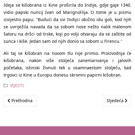
Ideja se kišobrana iz Kine proširila do Indije, gdje gaje 1340.
vidio papski nuncij Ivan od Marignollija. O tome je u pismu
izvijestio papu: "Budući da svi Indijci obično idu goli, kod njih
se uvriježila navada da sa sobom nose nešto nalik malenom
šatoru na dršci od trske, koji po volji otvaraju da se zaštite od
sunca i kiše. Jedan sam od njih donio sa sobom u Firencu."
Ali taj se kišobran na novom tlu nije primio. Proizvodnja će
kišobrana, nakon više stoljeća zanemarivanja i jalovih
početaka, istinski živnuti tek u osamnaestom stoljeću, kad
trgovci iz Kine u Europu donesu skromni papirni kišobran.
VIJESTI
Prethodni članak: Koje su prednosti trgovačkih robnih marki?
Sljedeći člana
Prethodna
Sljedeća