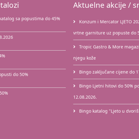
talozi
Aktuelne akcije / sn
 katalog sa popustima do 45%
Konzum i Mercator LJETO 2026
vrtne garniture uz popuste do
8.2026
Tropic Gastro & More magazin
44%
njegu kože
Bingo zaključane cijene do 
popusti do 50%
Bingo Ljetni hitovi do 50% po
 50%
12.08.2026.
Bingo katalog "Ljeto u dvori