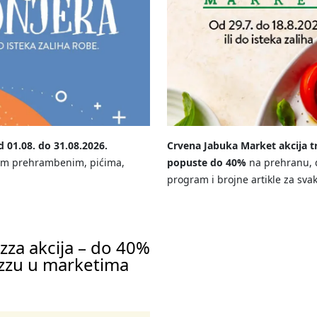
 01.08. do 31.08.2026.
Crvena Jabuka Market akcija tr
nim prehrambenim, pićima,
popuste do 40%
na prehranu, d
program i brojne artikle za sv
zza akcija – do 40%
izzu u marketima