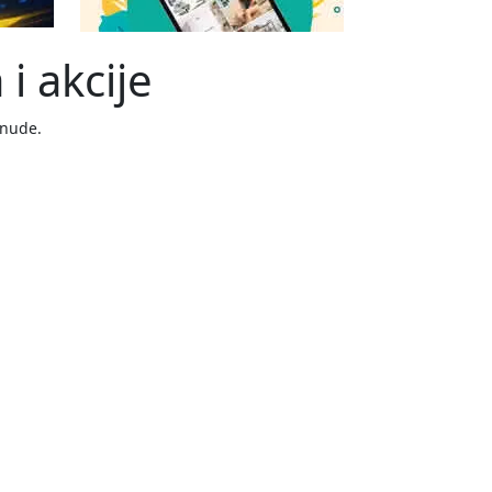
i akcije
onude.