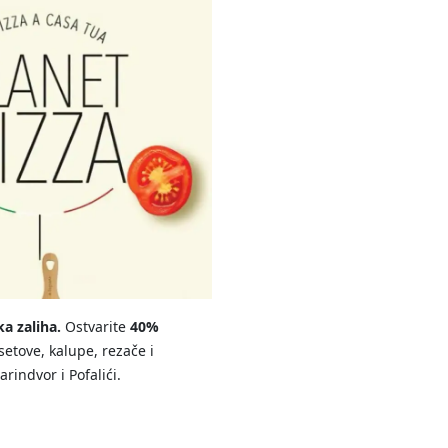
ka zaliha.
Ostvarite
40%
 setove, kalupe, rezače i
indvor i Pofalići.