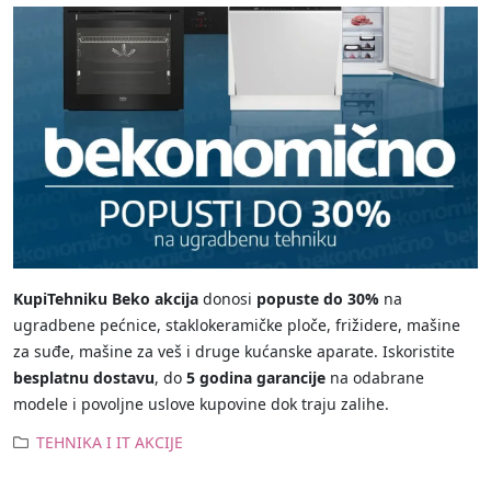
KupiTehniku Beko akcija
donosi
popuste do 30%
na
ugradbene pećnice, staklokeramičke ploče, frižidere, mašine
za suđe, mašine za veš i druge kućanske aparate. Iskoristite
besplatnu dostavu
, do
5 godina garancije
na odabrane
modele i povoljne uslove kupovine dok traju zalihe.
TEHNIKA I IT AKCIJE