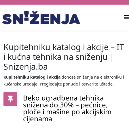
Kupitehniku katalog i akcije – IT
i kućna tehnika na sniženju |
Snizenja.ba
Kupi tehniku katalog i akcija
donose sniženja na elektroniku i
kućanske uređaje. Pregledajte ponude i ostvarite uštede.
Beko ugradbena tehnika
snižena do 30% – pećnice,
ploče i mašine po akcijskim
cijenama