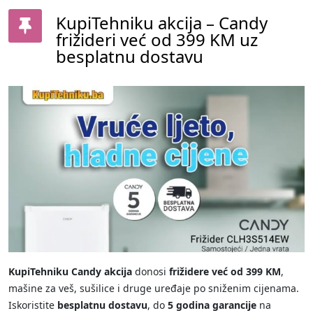
KupiTehniku akcija – Candy
frižideri već od 399 KM uz
besplatnu dostavu
KupiTehniku Candy akcija
donosi
frižidere već od 399 KM
,
mašine za veš, sušilice i druge uređaje po sniženim cijenama.
Iskoristite
besplatnu dostavu
, do
5 godina garancije
na