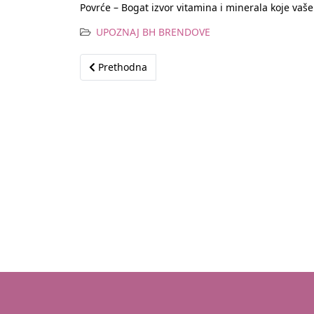
Povrće – Bogat izvor vitamina i minerala koje vaše
UPOZNAJ BH BRENDOVE
Prethodni članak: SVE KORISTI JESTIVOG ULJA
Prethodna