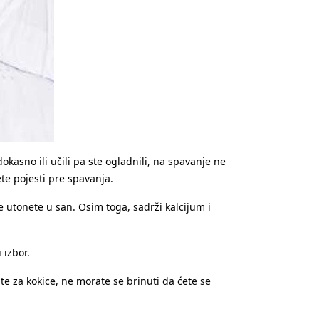
dokasno ili učili pa ste ogladnili, na spavanje ne
e pojesti pre spavanja.
 utonete u san. Osim toga, sadrži kalcijum i
 izbor.
te za kokice, ne morate se brinuti da ćete se