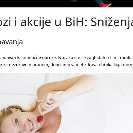
ozi i akcije u BiH: Sniže
pavanja
izbegavati kasnonoćne obroke. No, ako ste se zagledali u film, radili 
nete za nezdravom hranom, donosimo vam 4 zdrava obroka koja možet