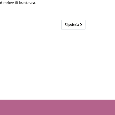
d mrkve ili krastavca.
Sljedeći članak: Kafe iz vreći
Sljedeća