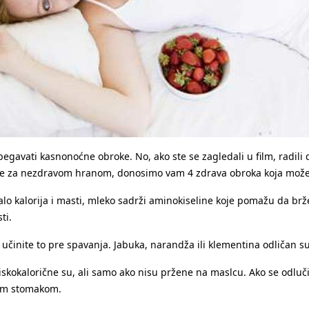
izbegavati kasnonoćne obroke. No, ako ste se zagledali u film, radili 
nete za nezdravom hranom, donosimo vam 4 zdrava obroka koja možet
o kalorija i masti, mleko sadrži aminokiseline koje pomažu da brže
ti.
učinite to pre spavanja. Jabuka, narandža ili klementina odličan su
iskokalorične su, ali samo ako nisu pržene na maslcu. Ako se odluči
utim stomakom.