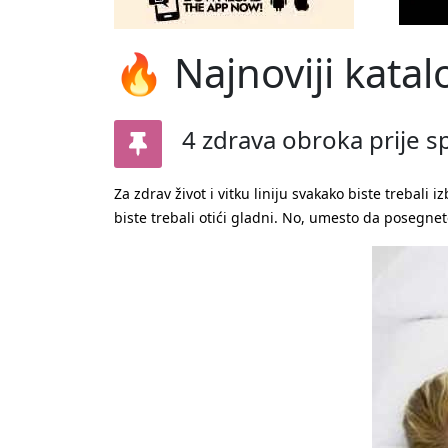
🔥 Najnoviji katal
4 zdrava obroka prije s
Za zdrav život i vitku liniju svakako biste trebali 
biste trebali otići gladni. No, umesto da poseg