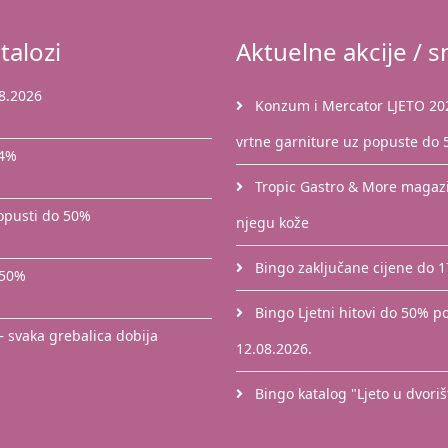
talozi
Aktuelne akcije / sn
8.2026
Konzum i Mercator LJETO 2026
vrtne garniture uz popuste do
44%
Tropic Gastro & More magazin
popusti do 50%
njegu kože
Bingo zaključane cijene do 
 50%
Bingo Ljetni hitovi do 50% po
– svaka grebalica dobija
12.08.2026.
Bingo katalog "Ljeto u dvori