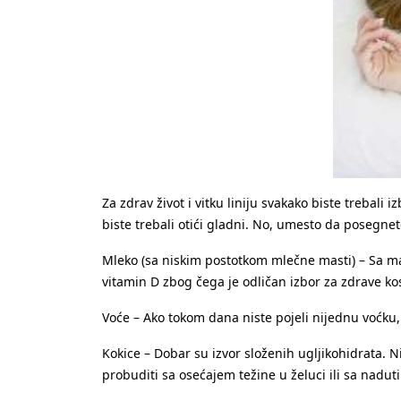
Za zdrav život i vitku liniju svakako biste trebali 
biste trebali otići gladni. No, umesto da poseg
Mleko (sa niskim postotkom mlečne masti) – Sa mal
vitamin D zbog čega je odličan izbor za zdrave kos
Voće – Ako tokom dana niste pojeli nijednu voćku, 
Kokice – Dobar su izvor složenih ugljikohidrata. N
probuditi sa osećajem težine u želuci ili sa nad