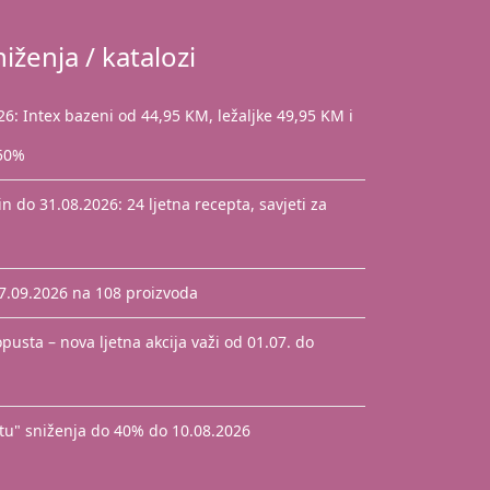
iženja / katalozi
: Intex bazeni od 44,95 KM, ležaljke 49,95 KM i
 50%
 do 31.08.2026: 24 ljetna recepta, savjeti za
17.09.2026 na 108 proizvoda
pusta – nova ljetna akcija važi od 01.07. do
štu" sniženja do 40% do 10.08.2026