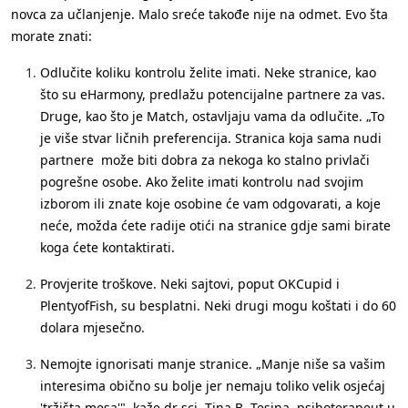
novca za učlanjenje. Malo sreće takođe nije na odmet. Evo šta
morate znati:
Odlučite koliku kontrolu želite imati
. Neke stranice, kao
što su eHarmony, predlažu potencijalne partnere za vas.
Druge, kao što je Match, ostavljaju vama da odlučite. „To
je više stvar ličnih preferencija. Stranica koja sama nudi
partnere može biti dobra za nekoga ko stalno privlači
pogrešne osobe. Ako želite imati kontrolu nad svojim
izborom ili znate koje osobine će vam odgovarati, a koje
neće, možda ćete radije otići na stranice gdje sami birate
koga ćete kontaktirati.
Provjerite troškove
. Neki sajtovi, poput OKCupid i
PlentyofFish, su besplatni. Neki drugi mogu koštati i do 60
dolara mjesečno.
Nemojte ignorisati manje stranice
. „Manje niše sa vašim
interesima obično su bolje jer nemaju toliko velik osjećaj
'tržišta mesa'", kaže dr sci. Tina B. Tesina, psihoterapeut u