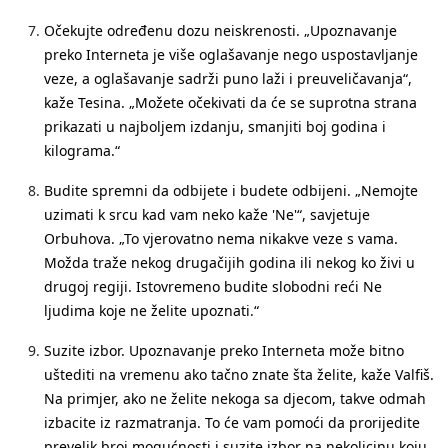
Očekujte određenu dozu neiskrenosti
. „Upoznavanje
preko Interneta je više oglašavanje nego uspostavljanje
veze, a oglašavanje sadrži puno laži i preuveličavanja“,
kaže Tesina. „Možete očekivati ​​da će se suprotna strana
prikazati u najboljem izdanju, smanjiti boj godina i
kilograma.“
Budite spremni da odbijete i budete odbijeni
. „Nemojte
uzimati k srcu kad vam neko kaže 'Ne'“, savjetuje
Orbuhova. „To vjerovatno nema nikakve veze s vama.
Možda traže nekog drugačijih godina ili nekog ko živi u
drugoj regiji. Istovremeno budite slobodni reći Ne
ljudima koje ne želite upoznati.“
Suzite izbor
. Upoznavanje preko Interneta može bitno
uštediti na vremenu ako tačno znate šta želite, kaže Valfiš.
Na primjer, ako ne želite nekoga sa djecom, takve odmah
izbacite iz razmatranja. To će vam pomoći da prorijedite
prevelik broj mogućnosti i suzite izbor na nekolicinu koju