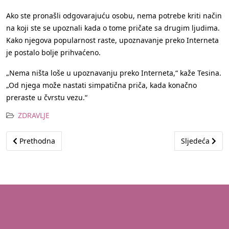
Ako ste pronašli odgovarajuću osobu, nema potrebe kriti način
na koji ste se upoznali kada o tome pričate sa drugim ljudima.
Kako njegova popularnost raste, upoznavanje preko Interneta
je postalo bolje prihvaćeno.
„Nema ništa loše u upoznavanju preko Interneta,“ kaže Tesina.
„Od njega može nastati simpatična priča, kada konačno
preraste u čvrstu vezu.“
ZDRAVLJE
Prethodni članak: Djeca i sunce...
Sljedeći člana
Prethodna
Sljedeća