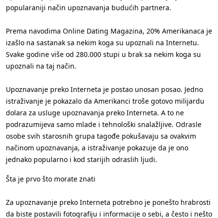
popularaniji način upoznavanja budućih partnera.
Prema navodima Online Dating Magazina, 20% Amerikanaca je
izašlo na sastanak sa nekim koga su upoznali na Internetu.
Svake godine više od 280.000 stupi u brak sa nekim koga su
upoznali na taj način.
Upoznavanje preko Interneta je postao unosan posao. Jedno
istraživanje je pokazalo da Amerikanci troše gotovo milijardu
dolara za usluge upoznavanja preko Interneta. A to ne
podrazumijeva samo mlade i tehnološki snalažljive. Odrasle
osobe svih starosnih grupa tagođe pokušavaju sa ovakvim
načinom upoznavanja, a istraživanje pokazuje da je ono
jednako popularno i kod starijih odraslih ljudi.
Šta je prvo što morate znati
Za upoznavanje preko Interneta potrebno je ponešto hrabrosti
da biste postavili fotografiju i informacije o sebi, a često i nešto