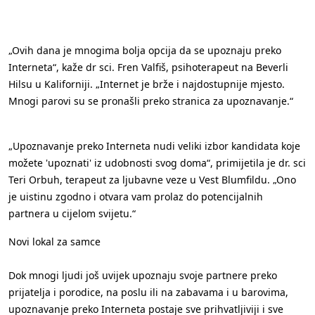
„Ovih dana je mnogima bolja opcija da se upoznaju preko
Interneta“, kaže dr sci. Fren Valfiš, psihoterapeut na Beverli
Hilsu u Kaliforniji. „Internet je brže i najdostupnije mjesto.
Mnogi parovi su se pronašli preko stranica za upoznavanje.“
„Upoznavanje preko Interneta nudi veliki izbor kandidata koje
možete 'upoznati' iz udobnosti svog doma“, primijetila je dr. sci
Teri Orbuh, terapeut za ljubavne veze u Vest Blumfildu. „Ono
je uistinu zgodno i otvara vam prolaz do potencijalnih
partnera u cijelom svijetu.“
Novi lokal za samce
Dok mnogi ljudi još uvijek upoznaju svoje partnere preko
prijatelja i porodice, na poslu ili na zabavama i u barovima,
upoznavanje preko Interneta postaje sve prihvatljiviji i sve