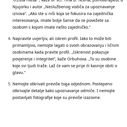
Njujorku i autor „Neslužbenog vodiča za upoznavanje
iznova“. „Ako ste u niši koja se fokusira na zajednička
interesovanja, imate bolje šanse da se povežete sa
osobom s kojom imate nešto zajedničko.“
Napravite uvjerljiv, ali iskren profil
. Iako to može biti
primamljivo, nemojte lagati o svom obrazovanju i ličnim
osobinama kada pravite profil. „Iskrenost pokazuje
povjerenje i integritet“, kaže Orbuhova. „To su osobine
koje svi ljudi traže. Laž će vam se prije ili kasnije obiti o
glavu.“
Nemojte otkrivati previše toga odjednom
. Postepeno
otkrivajte detalje kako upoznavanje odmiče. I nemojte
postavljati fotografije koje su previše izazovne.