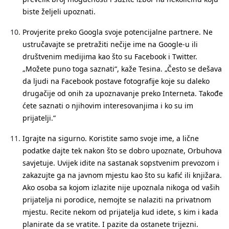
biste željeli upoznati.
Provjerite preko Googla svoje potencijalne partnere
. Ne
ustručavajte se pretražiti nečije ime na Google-u ili
društvenim medijima kao što su Facebook i Twitter.
„Možete puno toga saznati“, kaže Tesina. „Često se dešava
da ljudi na Facebook postave fotografije koje su daleko
drugačije od onih za upoznavanje preko Interneta. Takođe
ćete saznati o njihovim interesovanjima i ko su im
prijatelji.“
Igrajte na sigurno
. Koristite samo svoje ime, a lične
podatke dajte tek nakon što se dobro upoznate, Orbuhova
savjetuje. Uvijek idite na sastanak sopstvenim prevozom i
zakazujte ga na javnom mjestu kao što su kafić ili knjižara.
Ako osoba sa kojom izlazite nije upoznala nikoga od vaših
prijatelja ni porodice, nemojte se nalaziti na privatnom
mjestu. Recite nekom od prijatelja kud idete, s kim i kada
planirate da se vratite. I pazite da ostanete trijezni.