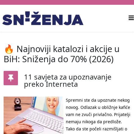
🔥 Najnoviji katalozi i akcije u
BiH: Sniženja do 70% (2026)
11 savjeta za upoznavanje
preko Interneta
Spremni ste da upoznate nekog
novog. Odlazak u obližnje kafiće
vam ne zvuči privlačno. Prijatelji
nemaju nikoga da predlože.
Tako da ste počeli razmišljati o