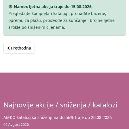
☀️ Namex ljetna akcija traje do 15.08.2026.
Pregledajte kompletan katalog i pronađite bazene,
opremu za plažu, proizvode za sunčanje i brojne ljetne
artikle po sniženim cijenama.
Prethodni članak: Namex katalog do 15.09.2026 – Zaključavamo c
Prethodna
Najnovije akcije / sniženja / katalozi
AMKO katalog sa sniženjima do 56% traje do 20.08.2026
06 Avgust 2026