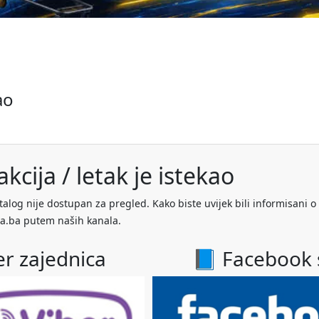
ao
kcija / letak je istekao
talog nije dostupan za pregled. Kako biste uvijek bili informisani o
a.ba putem naših kanala.
er zajednica
📘 Facebook 