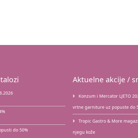
talozi
Aktuelne akcije / sn
8.2026
Konzum i Mercator LJETO 2026
vrtne garniture uz popuste do
44%
Tropic Gastro & More magazin
popusti do 50%
njegu kože