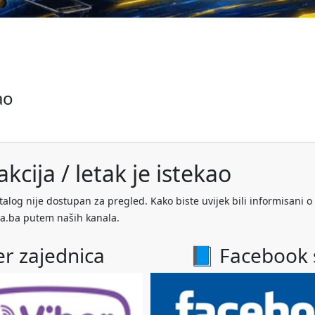
ao
kcija / letak je istekao
talog nije dostupan za pregled. Kako biste uvijek bili informisani o
a.ba putem naših kanala.
er zajednica
📘 Facebook 