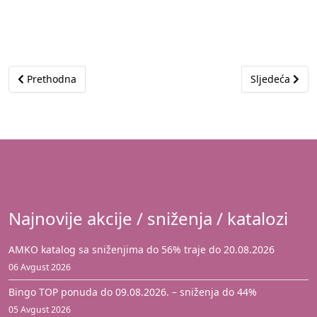
Prethodni članak: Akcija je istekla
Sljedeći član
Prethodna
Sljedeća
Najnovije akcije / sniženja / katalozi
AMKO katalog sa sniženjima do 56% traje do 20.08.2026
06 Avgust 2026
Bingo TOP ponuda do 09.08.2026. – sniženja do 44%
05 Avgust 2026